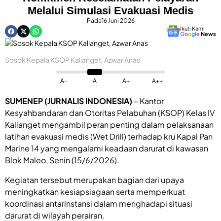
Melalui Simulasi Evakuasi Medis
Pada
16 Juni 2026
Ikuti Kami
G
o
o
g
l
e
News
Sosok Kepala KSOP Kalianget, Azwar Anas
A-
A
A+
A++
SUMENEP (JURNALIS INDONESIA)
– Kantor
Kesyahbandaran dan Otoritas Pelabuhan (KSOP) Kelas IV
Kalianget mengambil peran penting dalam pelaksanaan
latihan evakuasi medis (Wet Drill) terhadap kru Kapal Pan
Marine 14 yang mengalami keadaan darurat di kawasan
Blok Maleo, Senin (15/6/2026).
Kegiatan tersebut merupakan bagian dari upaya
meningkatkan kesiapsiagaan serta memperkuat
koordinasi antarinstansi dalam menghadapi situasi
darurat di wilayah perairan.