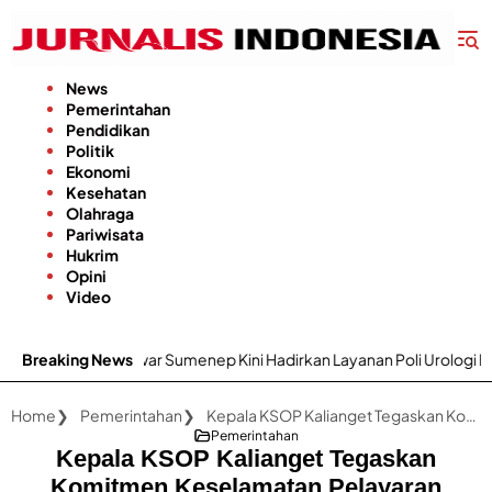
Langsung
ke
konten
News
Pemerintahan
Pendidikan
Politik
Ekonomi
Kesehatan
Olahraga
Pariwisata
Hukrim
Opini
Video
. H. Moh. Anwar Sumenep Kini Hadirkan Layanan Poli Urologi Bagi Pes
Breaking News
Home
Pemerintahan
Kepala KSOP Kalianget Tegaskan Komitmen Keselamatan Pelayaran Melalui Simulasi Evakuasi Medis
Pemerintahan
Kepala KSOP Kalianget Tegaskan
Komitmen Keselamatan Pelayaran