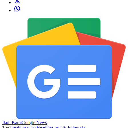
Ikuti Kami
G
o
o
g
l
e
News
Tag
breaking news
Headline
Jurnalis Indonesia