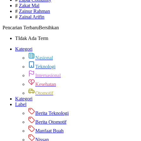
#
Zakat Mal
#
Zainur Rahman
#
Zainal Arifin
Pencarian Terbaru
Bersihkan
TIdak Ada Term
Kategori
Nasional
Teknologi
Internasional
Kesehatan
Otomotif
Kategori
Label
Berita Teknologi
Berita Otomotif
Manfaat Buah
Nissan