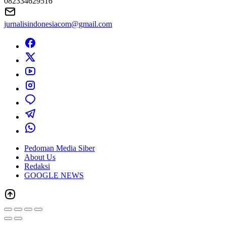
082334629516
jurnalisindonesiacom@gmail.com
Pedoman Media Siber
About Us
Redaksi
GOOGLE NEWS