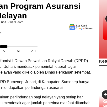
an Program Asuransi
Nelayan
Pada
10 April 2025
Ikuti Kami
G
o
o
g
l
e
News
A
A+
A++
Kes
Komisi II Dewan Perwakilan Rakyat Daerah (DPRD)
, Juhari, mendesak pemerintah daerah agar
layan yang dikelola oleh Dinas Perikanan setempat.
DPRD Sumenep, Juhari, di Kabupaten Sumenep hanya
ng mendapatkan perlindungan asuransi
inan perlindungan bagi nelayan yang setiap hari
Ka
 itu mendesak agar jumlah penerima manfaat ditambah
Su