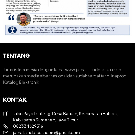
m
e
n
e
m
o
n
a
m
t
r
i
u
a
K
m
k
r
H
H
e
U
U
a
T
T
t
k
R
i
TENTANG
e
I
f
-
k
8
e
Jurnalis Indonesia dengan kanal www.jurnalis-indonesia.com
1
-
merupakan media siber nasional dan sudah terdaftar di Inaproc
R
8
Katalog Elektronik
I
1
KONTAK
Jalan Raya Lenteng, Desa Batuan, Kecamatan Batuan,
Kabupaten Sumenep, Jawa Timur
082334629516
jurnalisindonesiacom@gmail.com