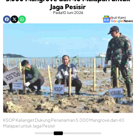
Jaga Pesisir
Pada
10 Juni 2026
Ikuti Kami
G
o
o
g
l
e
News
KSOP Kalianget Dukung Penanaman 5.000 Mangrove dan 40
Malapari untuk Jaga Pesisir