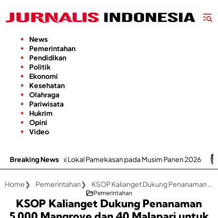
Langsung
ke
konten
News
Pemerintahan
Pendidikan
Politik
Ekonomi
Kesehatan
Olahraga
Pariwisata
Hukrim
Opini
Video
ani Lokal Pamekasan pada Musim Panen 2026
Breaking News
RSUD dr. H. M
Home
Pemerintahan
KSOP Kalianget Dukung Penanaman 5.000 Mangrove dan 40 Malapari untuk Jaga Pesisir
Pemerintahan
KSOP Kalianget Dukung Penanaman
5.000 Mangrove dan 40 Malapari untuk