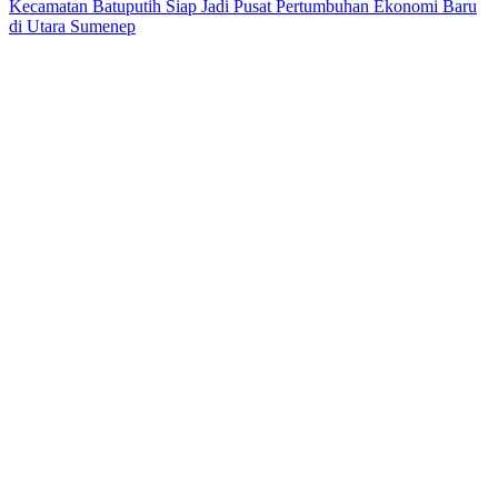
Kecamatan Batuputih Siap Jadi Pusat Pertumbuhan Ekonomi Baru
di Utara Sumenep