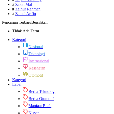
#
Zakat Mal
#
Zainur Rahman
#
Zainal Arifin
Pencarian Terbaru
Bersihkan
TIdak Ada Term
Kategori
Nasional
Teknologi
Internasional
Kesehatan
Otomotif
Kategori
Label
Berita Teknologi
Berita Otomotif
Manfaat Buah
Nissan