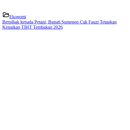
Ekonomi
Berpihak kepada Petani, Bupati Sumenep Cak Fauzi Tetapkan
Kenaikan TIHT Tembakau 2026