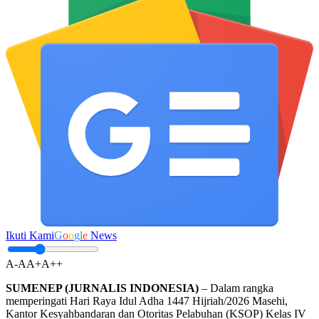
Ikuti Kami
G
o
o
g
l
e
News
A-
A
A+
A++
SUMENEP (JURNALIS INDONESIA)
– Dalam rangka
memperingati Hari Raya Idul Adha 1447 Hijriah/2026 Masehi,
Kantor Kesyahbandaran dan Otoritas Pelabuhan (KSOP) Kelas IV