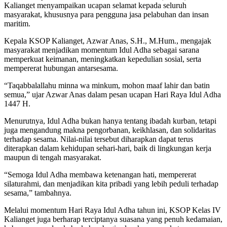
Kalianget menyampaikan ucapan selamat kepada seluruh
masyarakat, khususnya para pengguna jasa pelabuhan dan insan
maritim.
Kepala KSOP Kalianget, Azwar Anas, S.H., M.Hum., mengajak
masyarakat menjadikan momentum Idul Adha sebagai sarana
memperkuat keimanan, meningkatkan kepedulian sosial, serta
mempererat hubungan antarsesama.
“Taqabbalallahu minna wa minkum, mohon maaf lahir dan batin
semua,” ujar Azwar Anas dalam pesan ucapan Hari Raya Idul Adha
1447 H.
Menurutnya, Idul Adha bukan hanya tentang ibadah kurban, tetapi
juga mengandung makna pengorbanan, keikhlasan, dan solidaritas
terhadap sesama. Nilai-nilai tersebut diharapkan dapat terus
diterapkan dalam kehidupan sehari-hari, baik di lingkungan kerja
maupun di tengah masyarakat.
“Semoga Idul Adha membawa ketenangan hati, mempererat
silaturahmi, dan menjadikan kita pribadi yang lebih peduli terhadap
sesama,” tambahnya.
Melalui momentum Hari Raya Idul Adha tahun ini, KSOP Kelas IV
Kalianget juga berharap terciptanya suasana yang penuh kedamaian,