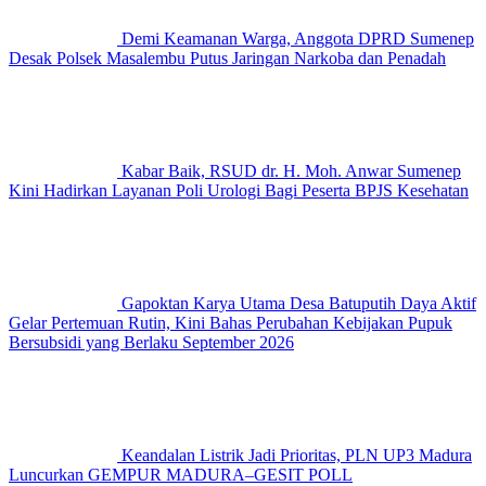
Demi Keamanan Warga, Anggota DPRD Sumenep
Desak Polsek Masalembu Putus Jaringan Narkoba dan Penadah
Kabar Baik, RSUD dr. H. Moh. Anwar Sumenep
Kini Hadirkan Layanan Poli Urologi Bagi Peserta BPJS Kesehatan
Gapoktan Karya Utama Desa Batuputih Daya Aktif
Gelar Pertemuan Rutin, Kini Bahas Perubahan Kebijakan Pupuk
Bersubsidi yang Berlaku September 2026
Keandalan Listrik Jadi Prioritas, PLN UP3 Madura
Luncurkan GEMPUR MADURA–GESIT POLL