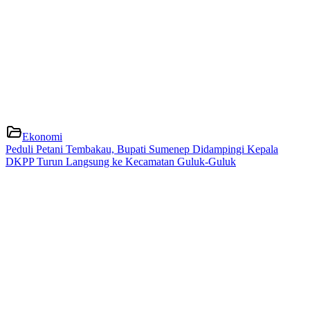
Ekonomi
Peduli Petani Tembakau, Bupati Sumenep Didampingi Kepala
DKPP Turun Langsung ke Kecamatan Guluk-Guluk