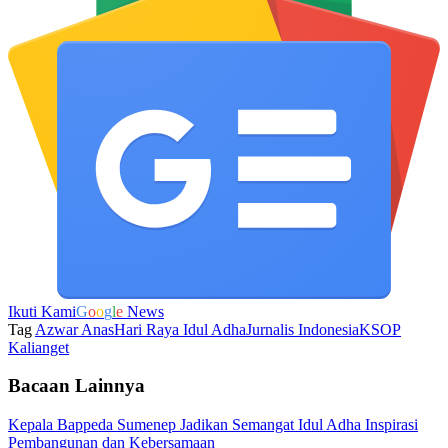
Ikuti Kami
G
o
o
g
l
e
News
Tag
Azwar Anas
Hari Raya Idul Adha
Jurnalis Indonesia
KSOP
Kalianget
Bacaan Lainnya
Kepala Bappeda Sumenep Jadikan Semangat Idul Adha Inspirasi
Pembangunan dan Kebersamaan