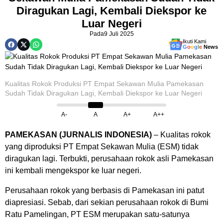
Diragukan Lagi, Kembali Diekspor ke
Luar Negeri
Pada
9 Juli 2025
Ikuti Kami
G
o
o
g
l
e
News
Kualitas Rokok Produksi PT Empat Sekawan Mulia Pamekasan
Sudah Tidak Diragukan Lagi, Kembali Diekspor ke Luar Negeri
A-
A
A+
A++
PAMEKASAN (JURNALIS INDONESIA)
– Kualitas rokok
yang diproduksi PT Empat Sekawan Mulia (ESM) tidak
diragukan lagi. Terbukti, perusahaan rokok asli Pamekasan
ini kembali mengekspor ke luar negeri.
Perusahaan rokok yang berbasis di Pamekasan ini patut
diapresiasi. Sebab, dari sekian perusahaan rokok di Bumi
Ratu Pamelingan, PT ESM merupakan satu-satunya