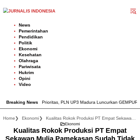
Langsung
ke
konten
News
Pemerintahan
Pendidikan
Politik
Ekonomi
Kesehatan
Olahraga
Pariwisata
Hukrim
Opini
Video
an Listrik Jadi Prioritas, PLN UP3 Madura Luncurkan GEMPUR MAD
Breaking News
Home
Ekonomi
Kualitas Rokok Produksi PT Empat Sekawan Mulia Pamekasan Sudah Tidak Diragukan Lagi, Kembali Diekspor ke Luar Negeri
Ekonomi
Kualitas Rokok Produksi PT Empat
Sekawan Mulia Pamekasan Sudah Tidak