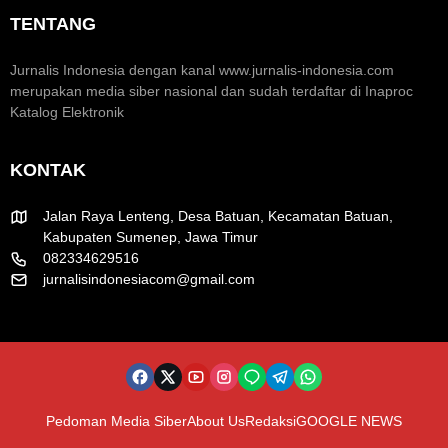
K
u
k
TENTANG
r
m
H
e
H
U
a
U
T
Jurnalis Indonesia dengan kanal www.jurnalis-indonesia.com
t
T
R
merupakan media siber nasional dan sudah terdaftar di Inaproc
i
k
I
Katalog Elektronik
f
e
k
-
e
8
-
KONTAK
1
8
R
1
I
Jalan Raya Lenteng, Desa Batuan, Kecamatan Batuan,
Kabupaten Sumenep, Jawa Timur
082334629516
jurnalisindonesiacom@gmail.com
Pedoman Media Siber
About Us
Redaksi
GOOGLE NEWS