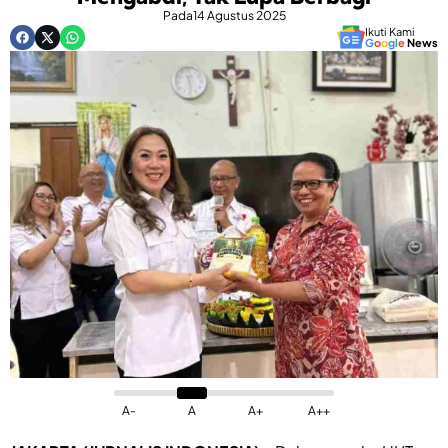
Pada
14 Agustus 2025
Ikuti Kami
G
o
o
g
l
e
News
A-
A
A+
A++