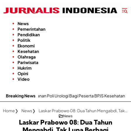
Langsung
ke
konten
News
Pemerintahan
Pendidikan
Politik
Ekonomi
Kesehatan
Olahraga
Pariwisata
Hukrim
Opini
Video
Poli Urologi Bagi Peserta BPJS Kesehatan
Breaking News
Gapoktan Karya Uta
Home
News
Laskar Prabowo 08: Dua Tahun Mengabdi, Tak Lupa Berbagi
News
Laskar Prabowo 08: Dua Tahun
Mengabdi, Tak Lupa Berbagi