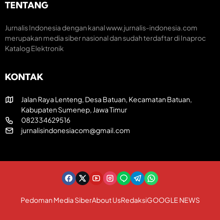
m
H
e
TENTANG
H
U
a
U
T
t
T
R
i
Jurnalis Indonesia dengan kanal www.jurnalis-indonesia.com
k
I
f
merupakan media siber nasional dan sudah terdaftar di Inaproc
e
k
Katalog Elektronik
-
e
8
-
1
8
KONTAK
R
1
I
Jalan Raya Lenteng, Desa Batuan, Kecamatan Batuan,
Kabupaten Sumenep, Jawa Timur
082334629516
jurnalisindonesiacom@gmail.com
Pedoman Media Siber
About Us
Redaksi
GOOGLE NEWS