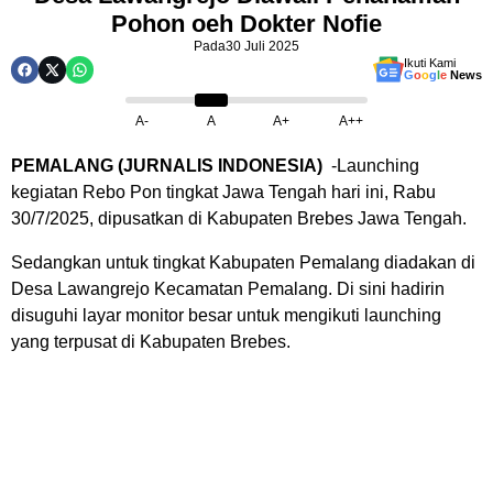
Pohon oeh Dokter Nofie
Pada
30 Juli 2025
Ikuti Kami
G
o
o
g
l
e
News
A-
A
A+
A++
PEMALANG (JURNALIS INDONESIA)
-Launching
kegiatan Rebo Pon tingkat Jawa Tengah hari ini, Rabu
30/7/2025, dipusatkan di Kabupaten Brebes Jawa Tengah.
Sedangkan untuk tingkat Kabupaten Pemalang diadakan di
Desa Lawangrejo Kecamatan Pemalang. Di sini hadirin
disuguhi layar monitor besar untuk mengikuti launching
yang terpusat di Kabupaten Brebes.