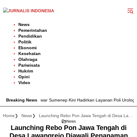
Langsung
ke
konten
News
Pemerintahan
Pendidikan
Politik
Ekonomi
Kesehatan
Olahraga
Pariwisata
Hukrim
Opini
Video
r. H. Moh. Anwar Sumenep Kini Hadirkan Layanan Poli Urologi Bagi P
Breaking News
Home
News
Launching Rebo Pon Jawa Tengah di Desa Lawangrejo Diawali Penanaman Pohon oeh Dokter Nofie
News
Launching Rebo Pon Jawa Tengah di
Desa Lawangrejo Diawali Penanaman