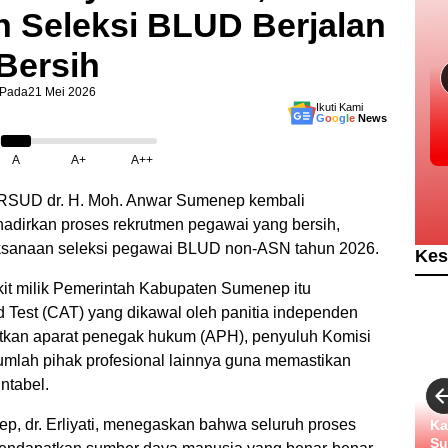
 Seleksi BLUD Berjalan
Bersih
Pada
21 Mei 2026
Ikuti Kami
G
o
o
g
l
e
News
A
A+
A++
RSUD dr. H. Moh. Anwar Sumenep kembali
dirkan proses rekrutmen pegawai yang bersih,
laksanaan seleksi pegawai BLUD non-ASN tahun 2026.
Kes
kit milik Pemerintah Kabupaten Sumenep itu
Test (CAT) yang dikawal oleh panitia independen
atkan aparat penegak hukum (APH), penyuluh Komisi
umlah pihak profesional lainnya guna memastikan
ntabel.
p, dr. Erliyati, menegaskan bahwa seluruh proses
Ka
Su