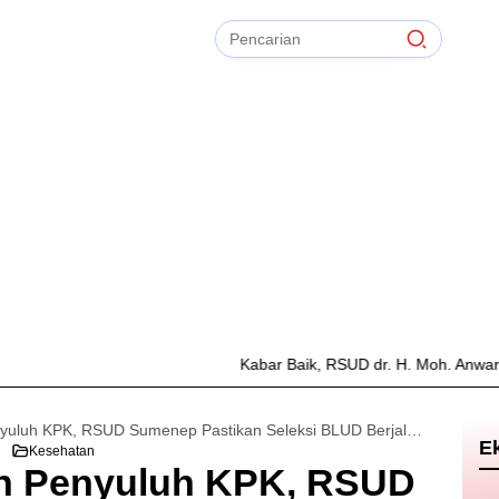
Pencarian
untuk:
#
Zonasi PPDB
#
Zapta Comunity
#
Zakat Mal
#
Zainur Rahman
#
Zainal Arifin
Bersihkan
TIdak Ada Term
Kabar Baik, RSUD dr. H. Moh. Anwar Sumenep Kin
Libatkan APH dan Penyuluh KPK, RSUD Sumenep Pastikan Seleksi BLUD Berjalan Bersih
E
Kesehatan
an Penyuluh KPK, RSUD