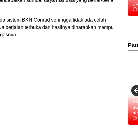
 mendapatkan sumber daya manusia yang benar-benar
Ur
da sistem BKN Conrad sehingga tidak ada celah
mua berjalan terbuka dan hasilnya diharapkan mampu
egasnya.
Par
HM
Su
hi