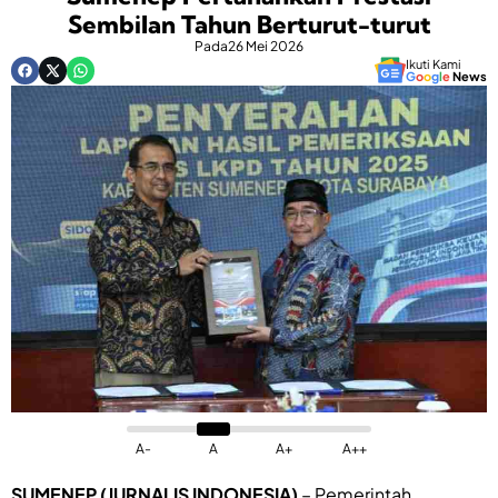
Sembilan Tahun Berturut-turut
Pada
26 Mei 2026
Ikuti Kami
G
o
o
g
l
e
News
A-
A
A+
A++
SUMENEP (JURNALIS INDONESIA)
– Pemerintah