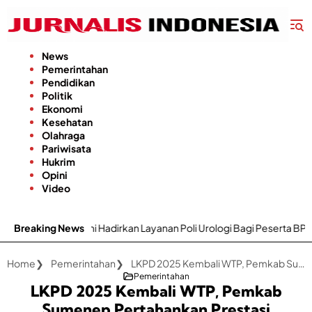
Langsung
ke
konten
News
Pemerintahan
Pendidikan
Politik
Ekonomi
Kesehatan
Olahraga
Pariwisata
Hukrim
Opini
Video
i Hadirkan Layanan Poli Urologi Bagi Peserta BPJS Kesehatan
Breaking News
Home
Pemerintahan
LKPD 2025 Kembali WTP, Pemkab Sumenep Pertahankan Prestasi Sembilan Tahun Berturut-turut
Pemerintahan
LKPD 2025 Kembali WTP, Pemkab
Sumenep Pertahankan Prestasi