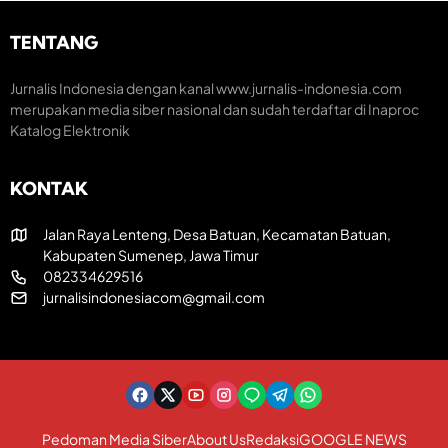
m
H
r
H
U
e
TENTANG
U
T
a
T
R
t
k
I
i
Jurnalis Indonesia dengan kanal www.jurnalis-indonesia.com
e
k
f
merupakan media siber nasional dan sudah terdaftar di Inaproc
-
e
Katalog Elektronik
8
-
1
8
R
1
KONTAK
I
Jalan Raya Lenteng, Desa Batuan, Kecamatan Batuan,
Kabupaten Sumenep, Jawa Timur
082334629516
jurnalisindonesiacom@gmail.com
Pedoman Media Siber
About Us
Redaksi
GOOGLE NEWS