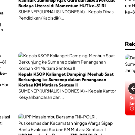
Kadisdik Sumenep Ajak Guru dan Siswa Perkuat
Budaya Literasi di Momentum HUT ke-81 RI
SUMENEP (JURNALIS INDONESIA) – Kepala Dinas
ya
Pendidikan (Kadisdik)...
g
an
Rek
k
ke-
Kepala KSOP Kalianget Dampingi Menhub Saat
Berkunjung ke Sumenep dalam Penanganan
 Hari
Korban KM Mutiara Sentosa II
SUMENEP (JURNALIS INDONESIA) – Kepala Kantor
Ka
De
Kesyahbandaran dan...
Su
Su
Ur
Ja