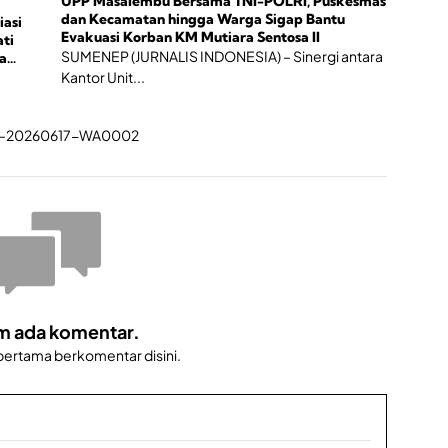
UPP Masalembu Bersama TNI-POLRI, Puskesmas
dan Kecamatan hingga Warga Sigap Bantu
iasi
Evakuasi Korban KM Mutiara Sentosa II
ti
SUMENEP (JURNALIS INDONESIA) – Sinergi antara
a
Kantor Unit...
m ada komentar.
 pertama berkomentar disini.