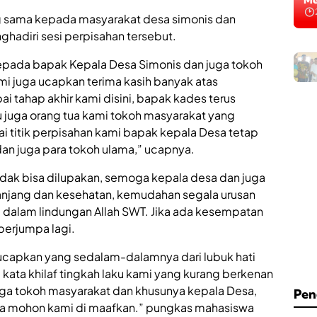
Me
 sama kepada masyarakat desa simonis dan
hadiri sesi perpisahan tersebut.
epada bapak Kepala Desa Simonis dan juga tokoh
ami juga ucapkan terima kasih banyak atas
tahap akhir kami disini, bapak kades terus
u juga orang tua kami tokoh masyarakat yang
 titik perpisahan kami bapak kepala Desa tetap
n juga para tokoh ulama,” ucapnya.
idak bisa dilupakan, semoga kepala desa dan juga
panjang dan kesehatan, kemudahan segala urusan
ki dalam lindungan Allah SWT. Jika ada kesempatan
berjumpa lagi.
ucapkan yang sedalam-dalamnya dari lubuk hati
kata khilaf tingkah laku kami yang kurang berkenan
uga tokoh masyarakat dan khusunya kepala Desa,
Pen
nya mohon kami di maafkan.” pungkas mahasiswa