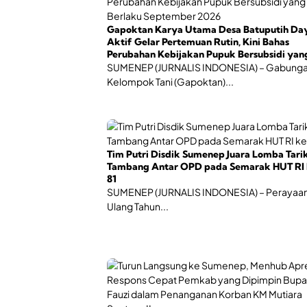
Gapoktan Karya Utama Desa Batuputih Da
Aktif Gelar Pertemuan Rutin, Kini Bahas
Perubahan Kebijakan Pupuk Bersubsidi yan
Berlaku September 2026
SUMENEP (JURNALIS INDONESIA) – Gabung
Kelompok Tani (Gapoktan)...
Tim Putri Disdik Sumenep Juara Lomba Tari
Tambang Antar OPD pada Semarak HUT RI 
81
SUMENEP (JURNALIS INDONESIA) – Perayaan
Ulang Tahun...