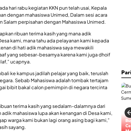
da hari rabu kegiatan KKN pun telah usai, Kepala
an dengan mahasiswa Unimed, Dalam sesi acara
an Salam perpisahan dengan Mahasiswa Unimed.
pkan ribuan terima kasih yang mana adik
Desa kami, mana tahu ada pelayanan kami kepada
enan di hati adik mahasiswa saya mewakili
f yang sebesar-besarnya karena kami juga dhoif
ilaf,” ucapnya.
Par
ali ke kampus jadilah pelajar yang baik, teruslah
egara. Sebab Mahasiswa adalah tombak tertajam
ai bibit bakal calon pemimpin di negara tercinta
ibuan terima kasih yang sedalam-dalamnya dari
ah adik mahasiswa lupa akan kenangan di Desa kami,
ap warga kami bukan lagi orang asing bagi kami,”
Bu
Ce
sih sayang.