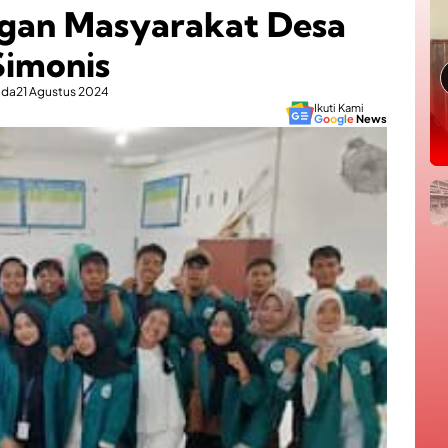
ngan Masyarakat Desa
Simonis
ada
21 Agustus 2024
Ikuti Kami
G
o
o
g
l
e
News