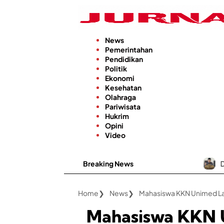
Langsung
ke
konten
News
Pemerintahan
Pendidikan
Politik
Ekonomi
Kesehatan
Olahraga
Pariwisata
Hukrim
Opini
Video
Breaking News
Demi Keamanan Warg
Home
News
Mahasiswa KKN Unimed La
Mahasiswa KKN 