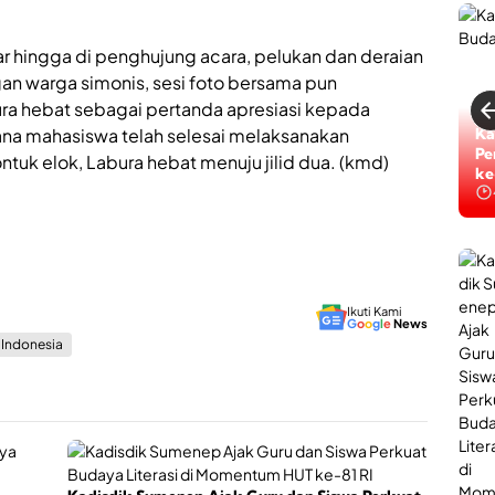
ar hingga di penghujung acara, pelukan dan deraian
n warga simonis, sesi foto bersama pun
ra hebat sebagai pertanda apresiasi kepada
Ti
Ka
na mahasiswa telah selesai melaksanakan
Ta
Pe
tuk elok, Labura hebat menuju jilid dua. (kmd)
ke
ke
Ikuti Kami
G
o
o
g
l
e
News
s Indonesia