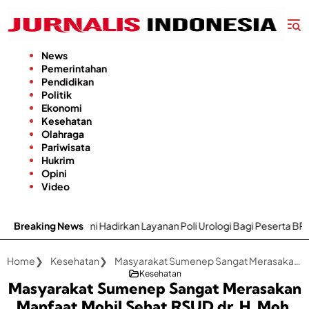
Langsung
ke
konten
News
Pemerintahan
Pendidikan
Politik
Ekonomi
Kesehatan
Olahraga
Pariwisata
Hukrim
Opini
Video
 Kini Hadirkan Layanan Poli Urologi Bagi Peserta BPJS Kesehatan
Breaking News
Home
Kesehatan
Masyarakat Sumenep Sangat Merasakan Manfaat Mobil Sehat RSUD dr. H. Moh. Anwar yang Digagas Bupati Fauzi
Kesehatan
Masyarakat Sumenep Sangat Merasakan
Manfaat Mobil Sehat RSUD dr. H. Moh.