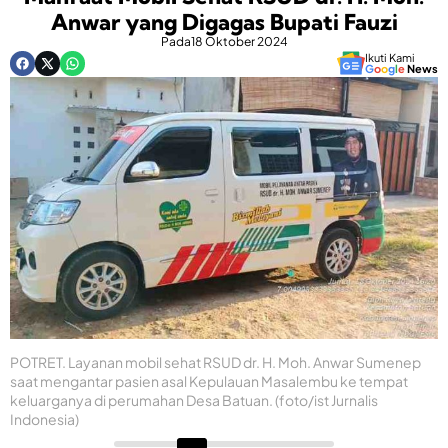
Anwar yang Digagas Bupati Fauzi
Pada
18 Oktober 2024
Ikuti Kami
G
o
o
g
l
e
News
POTRET. Layanan mobil sehat RSUD dr. H. Moh. Anwar Sumenep
saat mengantar pasien asal Kepulauan Masalembu ke tempat
keluarganya di perumahan Desa Batuan. (foto/ist Jurnalis
Indonesia)