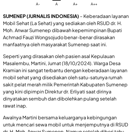
A-
A
A+
A++
SUMENEP (JURNALIS INDONESIA)
– Keberadaan layanan
Mobil Sehat (La Sehat) yang sediakan oleh RSUD dr. H.
Moh. Anwar Sumenep dibawah kepemimpinan Bupati
Achmad Fauzi Wongsojudo benar-benar dirasakan
manfaatnya oleh masyarakat Sumenep saat ini.
Seperti yang dirasakan oleh pasien asal Kepulauan
Masalembu, Martini, Jumat (18/10/2024). Warga Desa
Kramian ini sangat terbantu dengan keberadaan layanan
mobil sehat yang disediakan oleh satu-satunya rumah
sakit pelat merah milik Pemerintah Kabupaten Sumenep
yang kini dipimpin Direktur dr. Erliyati saat dirinya
dinyatakan sembuh dan dibolehkan pulang setelah
rawat inap.
Awalnya Martini bersama keluarganya kebingungan
untuk mencari sewa mobil untuk menjemputnya di RSUD
dr. H. Moh. Anwar Sumenep. Namun setelah diberi tahu