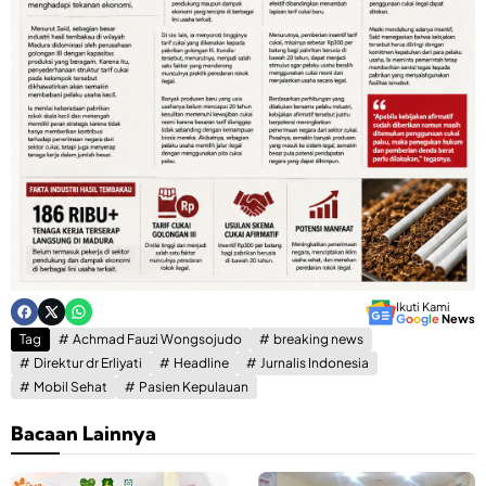
Ikuti Kami
G
o
o
g
l
e
News
Tag
Achmad Fauzi Wongsojudo
breaking news
Direktur dr Erliyati
Headline
Jurnalis Indonesia
Mobil Sehat
Pasien Kepulauan
Bacaan Lainnya