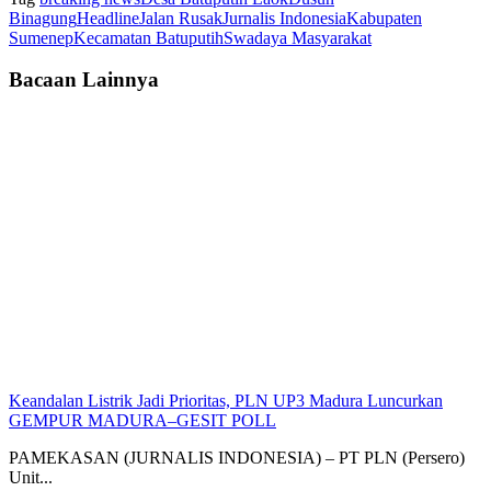
Binagung
Headline
Jalan Rusak
Jurnalis Indonesia
Kabupaten
Sumenep
Kecamatan Batuputih
Swadaya Masyarakat
Bacaan Lainnya
Keandalan Listrik Jadi Prioritas, PLN UP3 Madura Luncurkan
GEMPUR MADURA–GESIT POLL
PAMEKASAN (JURNALIS INDONESIA) – PT PLN (Persero)
Unit...