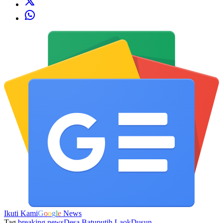
Ikuti Kami
G
o
o
g
l
e
News
Tag
breaking news
Desa Batuputih Laok
Dusun