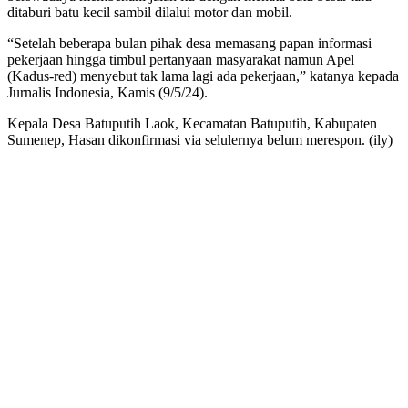
ditaburi batu kecil sambil dilalui motor dan mobil.
“Setelah beberapa bulan pihak desa memasang papan informasi
pekerjaan hingga timbul pertanyaan masyarakat namun Apel
(Kadus-red) menyebut tak lama lagi ada pekerjaan,” katanya kepada
Jurnalis Indonesia, Kamis (9/5/24).
Kepala Desa Batuputih Laok, Kecamatan Batuputih, Kabupaten
Sumenep, Hasan dikonfirmasi via selulernya belum merespon. (ily)