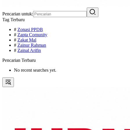
Pencarian untuk:
Tag Terbaru
#
Zonasi PPDB
#
Zapta Comunity
#
Zakat Mal
#
Zainur Rahman
#
Zainal Arifin
Pencarian Terbaru
No recent searches yet.