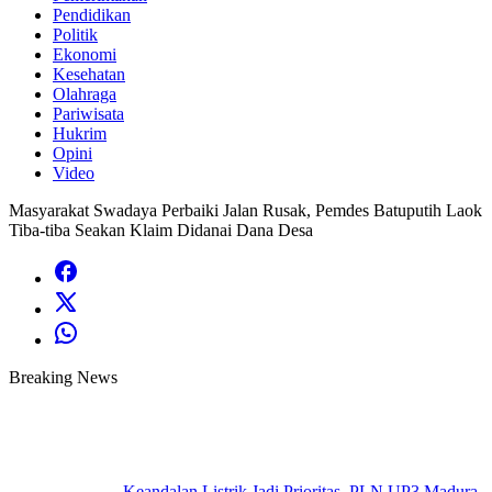
Pendidikan
Politik
Ekonomi
Kesehatan
Olahraga
Pariwisata
Hukrim
Opini
Video
Masyarakat Swadaya Perbaiki Jalan Rusak, Pemdes Batuputih Laok
Tiba-tiba Seakan Klaim Didanai Dana Desa
Breaking News
Keandalan Listrik Jadi Prioritas, PLN UP3 Madura