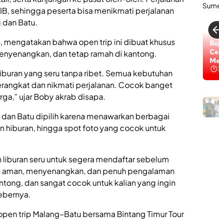
h
B, sehingga peserta bisa menikmati perjalanan
.
A
dan Batu.
n
w
 mengatakan bahwa open trip ini dibuat khusus
Lo
a
Di
 menyenangkan, dan tetap ramah di kantong.
r
Na
S
buran yang seru tanpa ribet. Semua kebutuhan
u
m
erangkat dan nikmati perjalanan. Cocok banget
e
ga,” ujar Boby akrab disapa.
H
n
M
e
 dan Batu dipilih karena menawarkan berbagai
C
p
a
K
man hiburan, hingga spot foto yang cocok untuk
f
i
e
n
&
i
 liburan seru untuk segera mendaftar sebelum
B
H
i
a
min aman, menyenangkan, dan penuh pengalaman
l
d
antong, dan sangat cocok untuk kalian yang ingin
l
i
bebernya.
i
r
a
k
r
 open trip Malang–Batu bersama Bintang Timur Tour
a