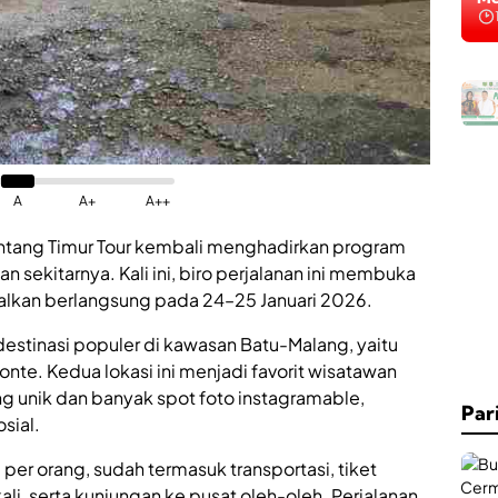
Na
K
a
b
a
r
B
A
A+
A++
a
i
k
ntang Timur Tour kembali menghadirkan program
,
 sekitarnya. Kali ini, biro perjalanan ini membuka
R
alkan berlangsung pada 24–25 Januari 2026.
S
U
estinasi populer di kawasan Batu-Malang, yaitu
D
d
te. Kedua lokasi ini menjadi favorit wisatawan
r
 unik dan banyak spot foto instagramable,
.
Par
sial.
H
.
M
per orang, sudah termasuk transportasi, tiket
o
i, serta kunjungan ke pusat oleh-oleh. Perjalanan