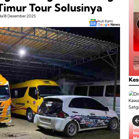
Timur Tour Solusinya
da
18 Desember 2025
Ikuti Kami
G
o
o
g
l
e
News
Kes
Bi
ke
Be