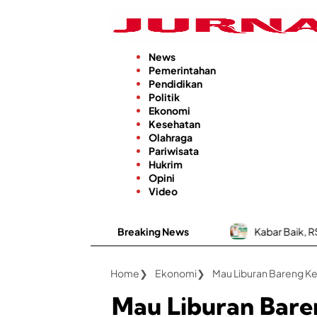
Langsung
ke
konten
News
Pemerintahan
Pendidikan
Politik
Ekonomi
Kesehatan
Olahraga
Pariwisata
Hukrim
Opini
Video
Breaking News
Kabar Baik, RSUD dr. H. Moh. Anwa
Home
Ekonomi
Mau Liburan Bareng Ke
Mau Liburan Bare