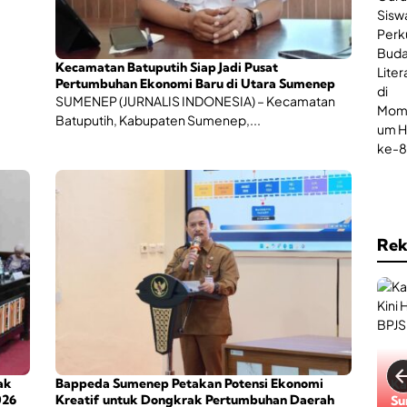
i
s
W
e
a
r
d
t
Kecamatan Batuputih Siap Jadi Pusat
a
a
Pertumbuhan Ekonomi Baru di Utara Sumenep
h
B
SUMENEP (JURNALIS INDONESIA) – Kecamatan
B
P
Batuputih, Kabupaten Sumenep,...
e
J
r
S
s
K
a
e
n
s
t
e
a
h
i
a
Rek
,
t
O
a
l
n
a
h
r
a
g
a
ak
Bappeda Sumenep Petakan Potensi Ekonomi
Ga
h
026
Kreatif untuk Dongkrak Pertumbuhan Daerah
Da