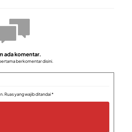
e
a
t
i
f
m ada komentar.
 pertama berkomentar disini.
n.
Ruas yang wajib ditandai
*