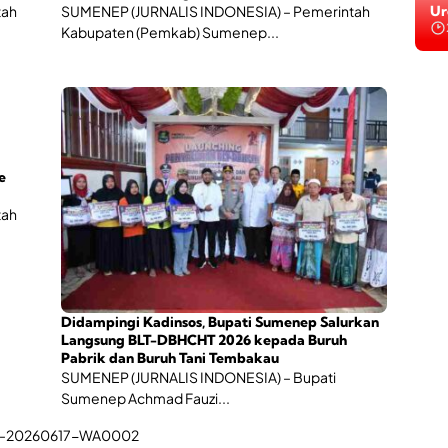
i
Ba
tah
SUMENEP (JURNALIS INDONESIA) – Pemerintah
n
Be
Kabupaten (Pemkab) Sumenep...
g
g
a
P
e
r
t
u
e
m
b
tah
u
h
a
n
E
k
Didampingi Kadinsos, Bupati Sumenep Salurkan
o
Langsung BLT-DBHCHT 2026 kepada Buruh
n
Pabrik dan Buruh Tani Tembakau
o
SUMENEP (JURNALIS INDONESIA) – Bupati
m
Sumenep Achmad Fauzi...
i
K
r