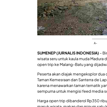
A-
SUMENEP (JURNALIS INDONESIA)
– Bi
wisata seru untuk kaula muda Madura dan
open trip ke Malang–Batu yang dijadw
Peserta akan diajak mengeksplor dua d
Taman Kemesraan dan Santerra de Lapon
karena menawarkan taman tematik yang
sempurna untuk mengisi feed media so
Harga open trip dibanderol Rp350 ribu 
masuk wisata, makan dan minum satu kal