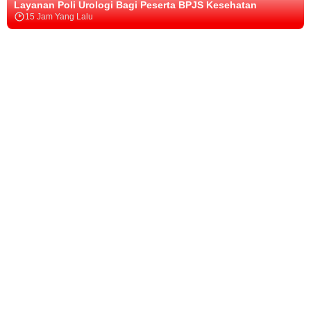
t
i
Layanan Poli Urologi Bagi Peserta BPJS Kesehatan
e
r
G
p
a
S
15 Jam Yang Lalu
r
a
u
J
B
a
s
h
r
u
P
t
a
d
u
a
J
g
n
a
d
r
S
a
t
n
a
a
K
s
a
S
n
L
e
i
e
S
o
s
,
i
e
O
a
s
b
h
l
n
w
a
a
a
g
a
T
t
h
a
P
a
a
r
t
e
r
n
a
r
i
g
e
k
k
a
u
T
h
b
a
a
i
a
t
n
n
B
b
g
g
u
a
g
u
d
n
a
n
a
g
P
S
y
A
e
u
a
n