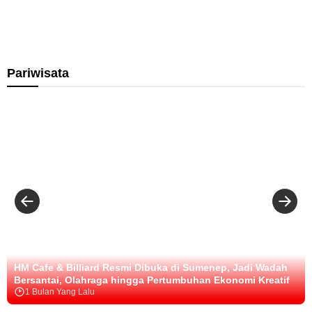
g
u
K
D
P
s
a
i
r
a
b
n
o
t
a
k
g
P
r
e
r
e
Pariwisata
B
s
a
r
a
P
m
t
i
2
P
u
k
K
e
m
,
B
m
b
R
S
b
u
S
u
e
h
U
r
a
D
e
d
n
d
n
a
E
r
e
y
k
.
p
a
o
H
P
a
n
.
e
n
o
M
r
E
m
o
k
k
i
HM Cafe & Billiard Resmi Dibuka di Sumenep, Jadi Wadah
h
u
o
B
Bersantai, Olahraga hingga Pertumbuhan Ekonomi Kreatif
.
a
n
a
1 Bulan Yang Lalu
A
t
o
r
n
I