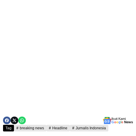
Ikuti Kami
G
o
o
g
l
e
News
Tag
breaking news
Headline
Jurnalis Indonesia