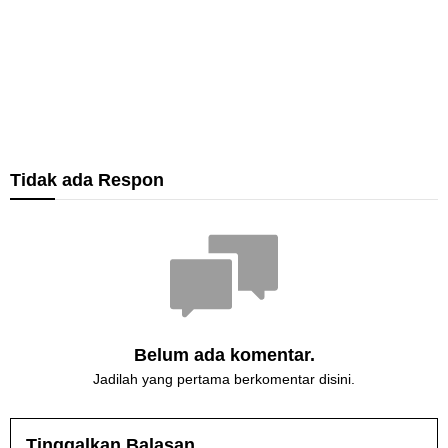
n
e
a
i
h
a
c
s
d
I
u
p
u
a
A
n
b
r
T
b
o
A
e
k
a
s
v
p
r
a
h
e
a
r
d
n
a
n
s
e
e
G
p
d
i
s
k
E
I
a
k
i
a
M
I
r
e
Tidak ada Respon
a
”
P
T
i
p
s
,
U
a
P
a
i
B
R
h
e
d
R
u
M
u
m
a
e
p
A
n
e
D
s
a
D
2
r
i
p
t
U
0
i
s
o
i
R
2
k
k
n
S
A
6
s
o
s
u
–
Belum ada komentar.
a
C
G
a
i
e
e
Jadilah yang pertama berkomentar disini.
E
n
n
p
n
S
K
f
a
e
I
P
o
t
p
T
Tinggalkan Balasan
K
S