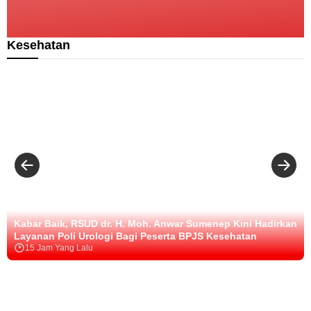
K
a
a
M
t
m
M
i
a
u
Kesehatan
S
t
t
u
a
i
m
n
a
e
B
r
n
a
a
e
t
S
p
u
e
K
p
n
o
u
t
n
t
o
s
i
s
i
h
a
s
S
I
t
i
I
e
a
Kabar Baik, RSUD dr. H. Moh. Anwar Sumenep Kini Hadirkan
n
p
Layanan Poli Urologi Bagi Peserta BPJS Kesehatan
D
J
15 Jam Yang Lalu
u
a
k
d
u
i
n
P