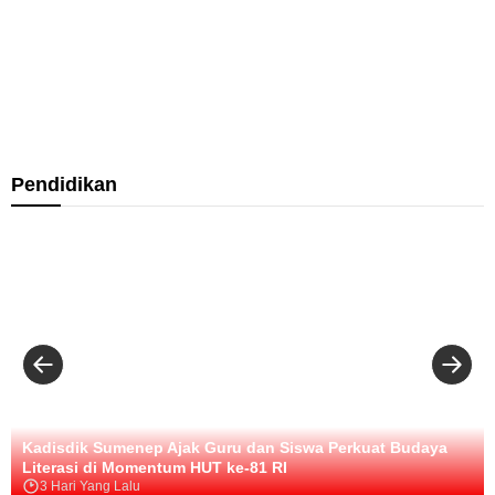
m
u
w
i
d
a
p
M
i
r
l
a
U
S
e
s
t
H
B
u
y
a
M
u
m
e
a
r
C
p
e
n
r
a
a
a
n
t
a
S
f
t
e
a
k
u
Pendidikan
e
i
p
s
a
m
&
C
K
i
t
e
B
a
i
K
D
n
i
k
n
a
e
e
l
F
i
s
p
l
a
H
a
a
i
u
a
s
a
z
d
a
r
i
i
n
d
:
r
T
R
L
k
a
e
o
a
n
s
g
n
p
m
o
Kadisdik Sumenep Ajak Guru dan Siswa Perkuat Budaya
L
a
i
H
Literasi di Momentum HUT ke-81 RI
a
R
D
a
3 Hari Yang Lalu