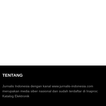
r
L
t
t
e
i
a
u
n
t
r
m
e
e
b
p
r
P
u
a
D
h
s
p
a
i
a
n
d
d
E
i
a
k
M
S
o
o
e
n
m
o
e
a
m
n
r
i
t
a
K
u
k
TENTANG
r
m
H
e
H
U
a
U
T
Jurnalis Indonesia dengan kanal www.jurnalis-indonesia.com
t
T
R
merupakan media siber nasional dan sudah terdaftar di Inaproc
i
k
I
Katalog Elektronik
f
e
k
-
e
8
-