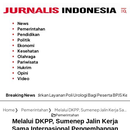
Langsung
ke
konten
News
Pemerintahan
Pendidikan
Politik
Ekonomi
Kesehatan
Olahraga
Pariwisata
Hukrim
Opini
Video
ini Hadirkan Layanan Poli Urologi Bagi Peserta BPJS Kesehatan
Breaking News
Home
Pemerintahan
Melalui DKPP, Sumenep Jalin Kerja Sama Internasional Pengembangan Varietas Padi Unggul HMS 700 dengan Kerajaan Kedah Malaysia
Pemerintahan
Melalui DKPP, Sumenep Jalin Kerja
Sama Internasional Pengembangan