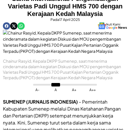
Varietas Padi Unggul HMS 700 dengan
Kerajaan Kedah Malaysia
Pada
17 April 2025
Ikuti Kami
G
o
o
g
l
e
News
Chainur Rasyid, Kepala DKPP Sumenep, saat menerima
cinderamata dalam kegiatan Diskusi dan MOU pengembangan
Varietas Padi Unggul HMS 700 Pusat Kajian Pertanian Ogganik
Terpadu (PKPOT) dengan Kerajaan Kedah Negara Malaysia
A-
A
A+
A++
SUMENEP (JURNALIS INDONESIA)
– Pemerintah
Kabupaten Sumenep melalui Dinas Ketahanan Pangan
dan Pertanian (DKPP) setempat menunjukkan kerja
nyata. Kini, Sumenep turut serta dalam kerja sama
internasional yang melibatkan pengembangan varietas