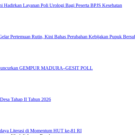
 Hadirkan Layanan Poli Urologi Bagi Peserta BPJS Kesehatan
elar Pertemuan Rutin, Kini Bahas Perubahan Kebijakan Pupuk Bersu
adura Luncurkan GEMPUR MADURA–GESIT POLL
 Desa Tahap II Tahun 2026
daya Literasi di Momentum HUT ke-81 RI