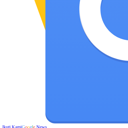
Ikuti Kami
G
o
o
g
l
e
News