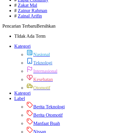
#
Zakat Mal
#
Zainur Rahman
#
Zainal Arifin
Pencarian Terbaru
Bersihkan
TIdak Ada Term
Kategori
Nasional
Teknologi
Internasional
Kesehatan
Otomotif
Kategori
Label
Berita Teknologi
Berita Otomotif
Manfaat Buah
Nissan