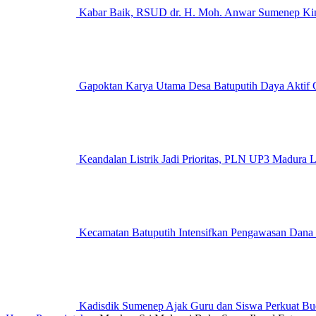
Kabar Baik, RSUD dr. H. Moh. Anwar Sumenep Kini
Gapoktan Karya Utama Desa Batuputih Daya Aktif G
Keandalan Listrik Jadi Prioritas, PLN UP3 M
Kecamatan Batuputih Intensifkan Pengawasan Dana
Kadisdik Sumenep Ajak Guru dan Siswa Perkuat Bu