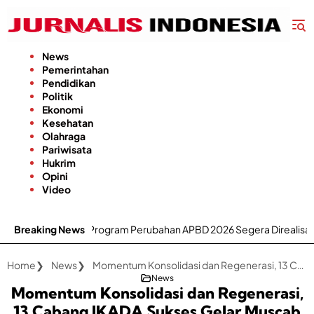
Langsung
ke
konten
News
Pemerintahan
Pendidikan
Politik
Ekonomi
Kesehatan
Olahraga
Pariwisata
Hukrim
Opini
Video
rogram Perubahan APBD 2026 Segera Direalisasikan
Breaking News
DPRD 
Home
News
Momentum Konsolidasi dan Regenerasi, 13 Cabang IKADA Sukses Gelar Muscab
News
Momentum Konsolidasi dan Regenerasi,
13 Cabang IKADA Sukses Gelar Muscab