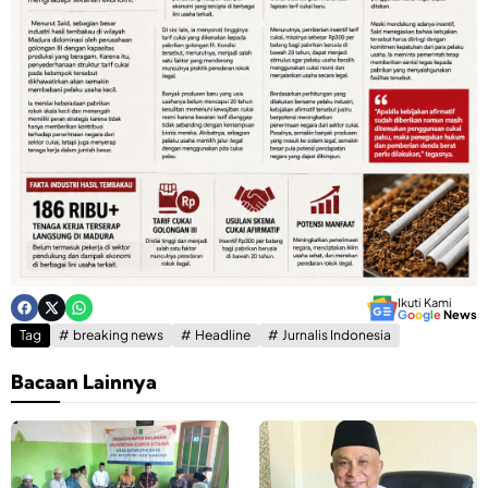
Ikuti Kami
G
o
o
g
l
e
News
Tag
breaking news
Headline
Jurnalis Indonesia
Bacaan Lainnya
G
K