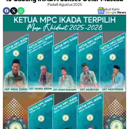
Pada
8 Agustus 2025
Ikuti Kami
G
o
o
g
l
e
News