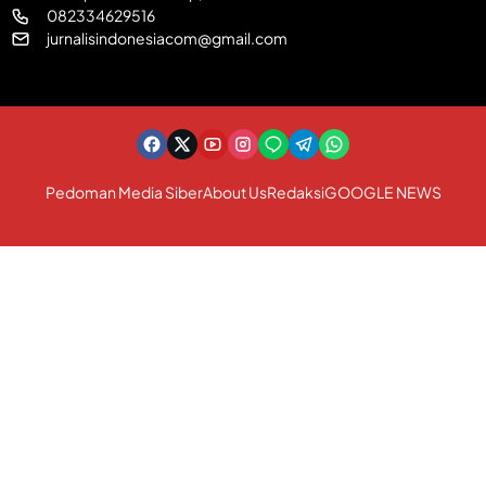
082334629516
jurnalisindonesiacom@gmail.com
Pedoman Media Siber
About Us
Redaksi
GOOGLE NEWS