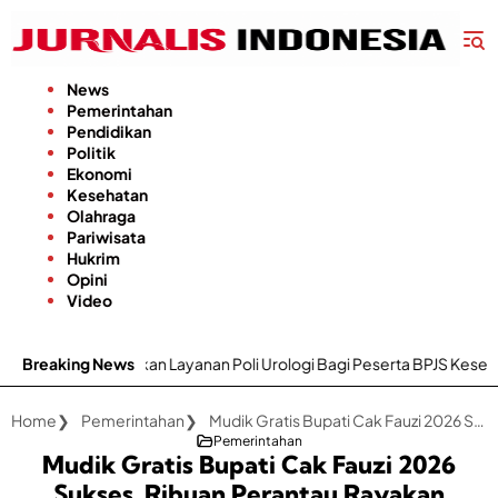
Langsung
ke
konten
News
Pemerintahan
Pendidikan
Politik
Ekonomi
Kesehatan
Olahraga
Pariwisata
Hukrim
Opini
Video
kan Layanan Poli Urologi Bagi Peserta BPJS Kesehatan
Breaking News
Gapokta
Home
Pemerintahan
Mudik Gratis Bupati Cak Fauzi 2026 Sukses, Ribuan Perantau Rayakan Lebaran di Kampung Halaman
Pemerintahan
Mudik Gratis Bupati Cak Fauzi 2026
Sukses, Ribuan Perantau Rayakan