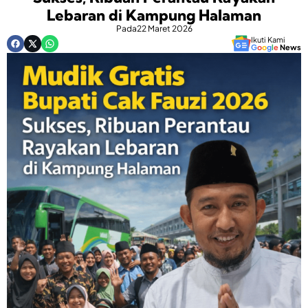
Lebaran di Kampung Halaman
Pada
22 Maret 2026
Ikuti Kami
G
o
o
g
l
e
News