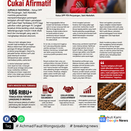
Ikuti Kami
G
o
o
g
l
e
News
Tag
Achmad Fauzi Wongsojudo
breaking news