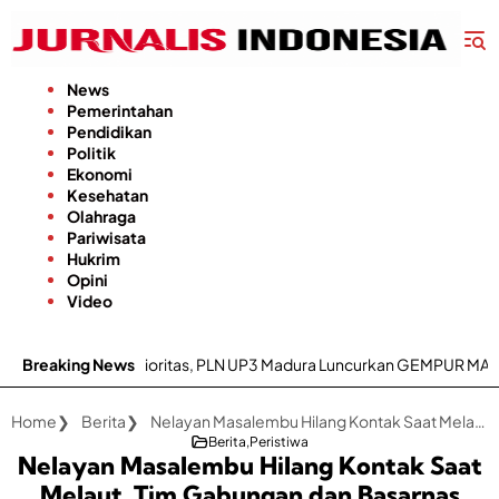
Langsung
ke
konten
News
Pemerintahan
Pendidikan
Politik
Ekonomi
Kesehatan
Olahraga
Pariwisata
Hukrim
Opini
Video
adi Prioritas, PLN UP3 Madura Luncurkan GEMPUR MADURA–GESIT POLL
Breaking News
Home
Berita
Nelayan Masalembu Hilang Kontak Saat Melaut, Tim Gabungan dan Basarnas Lakukan Pencarian
Berita
Peristiwa
Nelayan Masalembu Hilang Kontak Saat
Melaut, Tim Gabungan dan Basarnas