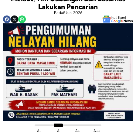
Lakukan Pencarian
Pada
5 Juni 2026
Ikuti Kami
G
o
o
g
l
e
News
A-
A
A+
A++