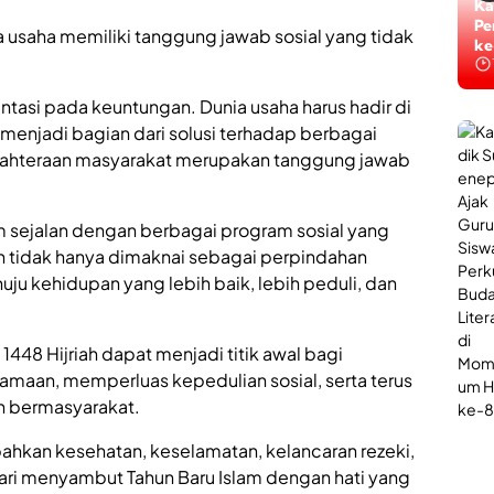
Ti
Ka
Ta
Pe
saha memiliki tanggung jawab sosial yang tidak
ke
ke
ntasi pada keuntungan. Dunia usaha harus hadir di
 menjadi bagian dari solusi terhadap berbagai
ejahteraan masyarakat merupakan tanggung jawab
m sejalan dengan berbagai program sosial yang
rah tidak hanya dimaknai sebagai perpindahan
nuju kehidupan yang lebih baik, lebih peduli, dan
 1448 Hijriah dapat menjadi titik awal bagi
maan, memperluas kepedulian sosial, serta terus
 bermasyarakat.
hkan kesehatan, keselamatan, kelancaran rezeki,
ri menyambut Tahun Baru Islam dengan hati yang