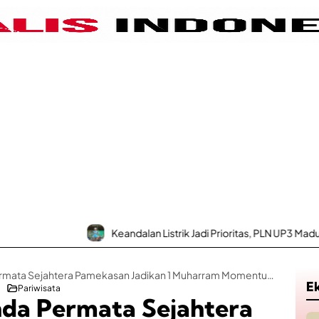
Keandalan Listrik Jadi Prioritas, PLN UP3 Madura Luncu
Owner CV Ayunda Permata Sejahtera Pamekasan Jadikan 1 Muharram Momentum Muhasabah dan Berbagi Manfaat
E
Pariwisata
da Permata Sejahtera