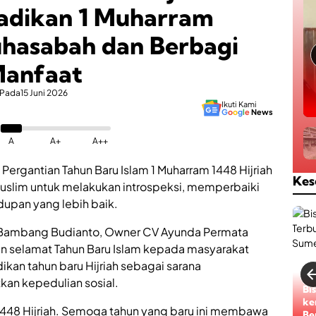
adikan 1 Muharram
asabah dan Berbagi
anfaat
Pada
15 Juni 2026
Ikuti Kami
G
o
o
g
l
e
News
A
A+
A++
 Pergantian Tahun Baru Islam 1 Muharram 1448 Hijriah
Kes
slim untuk melakukan introspeksi, memperbaiki
dupan yang lebih baik.
Bambang Budianto, Owner CV Ayunda Permata
n selamat Tahun Baru Islam kepada masyarakat
kan tahun baru Hijriah sebagai sarana
an kepedulian sosial.
Bi
ke
 1448 Hijriah. Semoga tahun yang baru ini membawa
Be