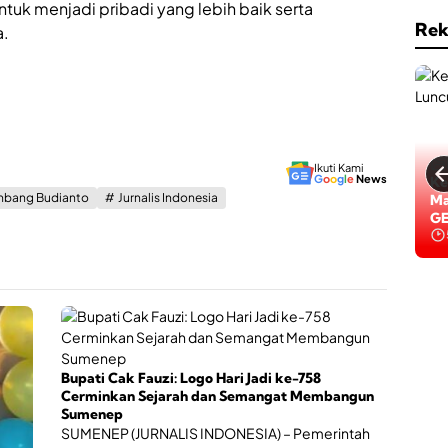
ntuk menjadi pribadi yang lebih baik serta
Rek
a.
Ikuti Kami
G
o
o
g
l
e
News
Ke
mbang Budianto
Jurnalis Indonesia
Ke
Ma
Pe
GE
Bupati Cak Fauzi: Logo Hari Jadi ke-758
Cerminkan Sejarah dan Semangat Membangun
Sumenep
SUMENEP (JURNALIS INDONESIA) – Pemerintah