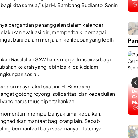
bagi kita semua,” ujar H. Bambang Budianto, Senin
Na
anya pergantian penanggalan dalam kalender
elakukan evaluasi diri, memperbaiki berbagai
gat baru dalam menjalani kehidupan yang lebih
Par
tohkan Rasulullah SAW harus menjadi inspirasi bagi
bahan ke arah yang lebih baik, baik dalam
ingkungan sosial.
hadapi masyarakat saat ini, H. Bambang
Bu
gat gotong royong, solidaritas, dan kepedulian
Ce
 yang harus terus dipertahankan.
Me
gai momentum memperbanyak amal kebaikan,
nghadirkan manfaat bagi orang lain. Sebab
aling bermanfaat bagi sesamanya,” tuturnya.