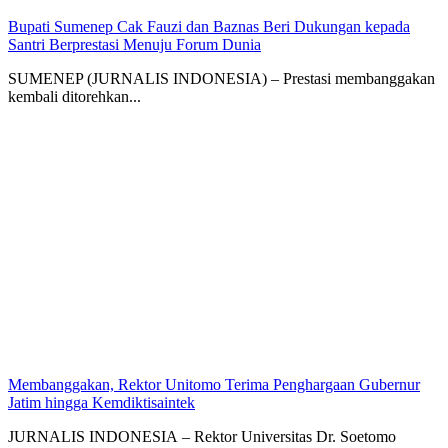
Bupati Sumenep Cak Fauzi dan Baznas Beri Dukungan kepada
Santri Berprestasi Menuju Forum Dunia
SUMENEP (JURNALIS INDONESIA) – Prestasi membanggakan
kembali ditorehkan...
Membanggakan, Rektor Unitomo Terima Penghargaan Gubernur
Jatim hingga Kemdiktisaintek
JURNALIS INDONESIA – Rektor Universitas Dr. Soetomo