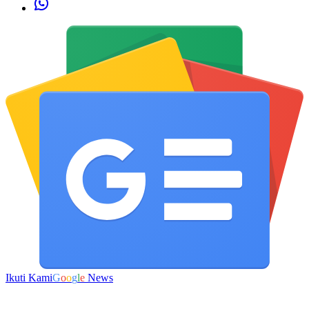
Ikuti Kami
G
o
o
g
l
e
News