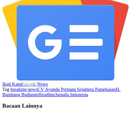
Ikuti Kami
G
o
o
g
l
e
News
Tag
breaking news
CV Ayunda Permata Sejahtera Pamekasan
H.
Bambang Budianto
Headline
Jurnalis Indonesia
Bacaan Lainnya