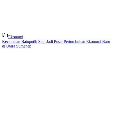
Ekonomi
Kecamatan Batuputih Siap Jadi Pusat Pertumbuhan Ekonomi Baru
di Utara Sumenep