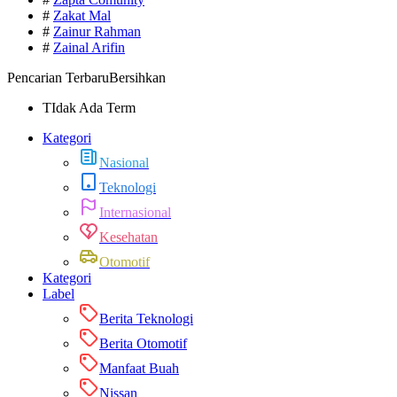
#
Zakat Mal
#
Zainur Rahman
#
Zainal Arifin
Pencarian Terbaru
Bersihkan
TIdak Ada Term
Kategori
Nasional
Teknologi
Internasional
Kesehatan
Otomotif
Kategori
Label
Berita Teknologi
Berita Otomotif
Manfaat Buah
Nissan