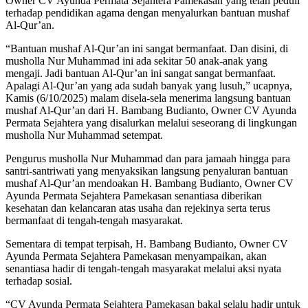
Owner CV Ayunda Permata Sejahtera Pamekasan yang telah peduli
terhadap pendidikan agama dengan menyalurkan bantuan mushaf
Al-Qur’an.
“Bantuan mushaf Al-Qur’an ini sangat bermanfaat. Dan disini, di
musholla Nur Muhammad ini ada sekitar 50 anak-anak yang
mengaji. Jadi bantuan Al-Qur’an ini sangat sangat bermanfaat.
Apalagi Al-Qur’an yang ada sudah banyak yang lusuh,” ucapnya,
Kamis (6/10/2025) malam disela-sela menerima langsung bantuan
mushaf Al-Qur’an dari H. Bambang Budianto, Owner CV Ayunda
Permata Sejahtera yang disalurkan melalui seseorang di lingkungan
musholla Nur Muhammad setempat.
Pengurus musholla Nur Muhammad dan para jamaah hingga para
santri-santriwati yang menyaksikan langsung penyaluran bantuan
mushaf Al-Qur’an mendoakan H. Bambang Budianto, Owner CV
Ayunda Permata Sejahtera Pamekasan senantiasa diberikan
kesehatan dan kelancaran atas usaha dan rejekinya serta terus
bermanfaat di tengah-tengah masyarakat.
Sementara di tempat terpisah, H. Bambang Budianto, Owner CV
Ayunda Permata Sejahtera Pamekasan menyampaikan, akan
senantiasa hadir di tengah-tengah masyarakat melalui aksi nyata
terhadap sosial.
“CV Ayunda Permata Sejahtera Pamekasan bakal selalu hadir untuk