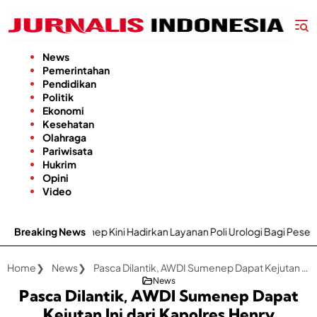
Langsung
ke
konten
News
Pemerintahan
Pendidikan
Politik
Ekonomi
Kesehatan
Olahraga
Pariwisata
Hukrim
Opini
Video
 Hadirkan Layanan Poli Urologi Bagi Peserta BPJS Kesehatan
Breaking News
Home
News
Pasca Dilantik, AWDI Sumenep Dapat Kejutan Ini dari Kapolres Henry
News
Pasca Dilantik, AWDI Sumenep Dapat
Kejutan Ini dari Kapolres Henry