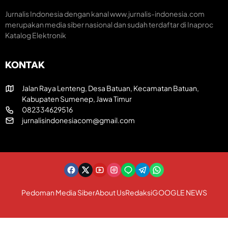
a
U
T
t
T
R
Jurnalis Indonesia dengan kanal www.jurnalis-indonesia.com
i
k
I
merupakan media siber nasional dan sudah terdaftar di Inaproc
f
e
k
Katalog Elektronik
-
e
8
-
1
8
KONTAK
R
1
I
Jalan Raya Lenteng, Desa Batuan, Kecamatan Batuan,
Kabupaten Sumenep, Jawa Timur
082334629516
jurnalisindonesiacom@gmail.com
Pedoman Media Siber
About Us
Redaksi
GOOGLE NEWS