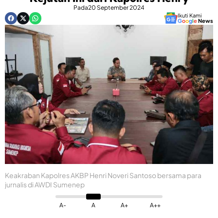
Pada
20 September 2024
Ikuti Kami
G
o
o
g
l
e
News
Keakraban Kapolres AKBP Henri Noveri Santoso bersama para
jurnalis di AWDI Sumenep
A-
A
A+
A++