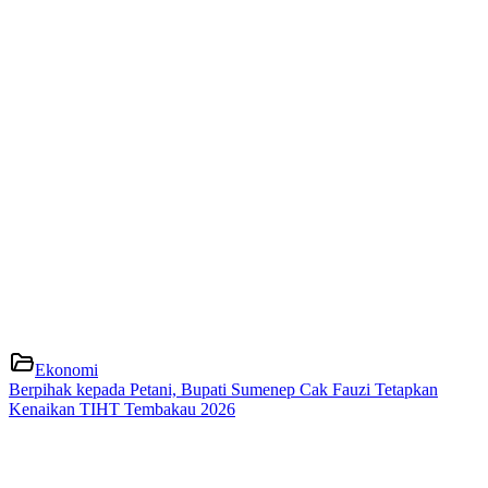
Ekonomi
Berpihak kepada Petani, Bupati Sumenep Cak Fauzi Tetapkan
Kenaikan TIHT Tembakau 2026