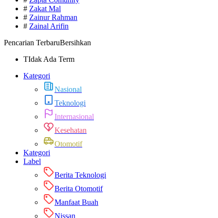
#
Zakat Mal
#
Zainur Rahman
#
Zainal Arifin
Pencarian Terbaru
Bersihkan
TIdak Ada Term
Kategori
Nasional
Teknologi
Internasional
Kesehatan
Otomotif
Kategori
Label
Berita Teknologi
Berita Otomotif
Manfaat Buah
Nissan