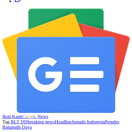
Ikuti Kami
G
o
o
g
l
e
News
Tag
BLT DD
breaking news
Headline
Jurnalis Indonesia
Pemdes
Batuputih Daya