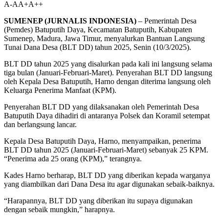
A-
A
A+
A++
SUMENEP (JURNALIS INDONESIA)
– Pemerintah Desa
(Pemdes) Batuputih Daya, Kecamatan Batuputih, Kabupaten
Sumenep, Madura, Jawa Timur, menyalurkan Bantuan Langsung
Tunai Dana Desa (BLT DD) tahun 2025, Senin (10/3/2025).
BLT DD tahun 2025 yang disalurkan pada kali ini langsung selama
tiga bulan (Januari-Februari-Maret). Penyerahan BLT DD langsung
oleh Kepala Desa Batuputih, Harno dengan diterima langsung oleh
Keluarga Penerima Manfaat (KPM).
Penyerahan BLT DD yang dilaksanakan oleh Pemerintah Desa
Batuputih Daya dihadiri di antaranya Polsek dan Koramil setempat
dan berlangsung lancar.
Kepala Desa Batuputih Daya, Harno, menyampaikan, penerima
BLT DD tahun 2025 (Januari-Februari-Maret) sebanyak 25 KPM.
“Penerima ada 25 orang (KPM),” terangnya.
Kades Harno berharap, BLT DD yang diberikan kepada warganya
yang diambilkan dari Dana Desa itu agar digunakan sebaik-baiknya.
“Harapannya, BLT DD yang diberikan itu supaya digunakan
dengan sebaik mungkin,” harapnya.