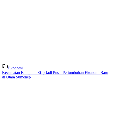
Ekonomi
Kecamatan Batuputih Siap Jadi Pusat Pertumbuhan Ekonomi Baru
di Utara Sumenep