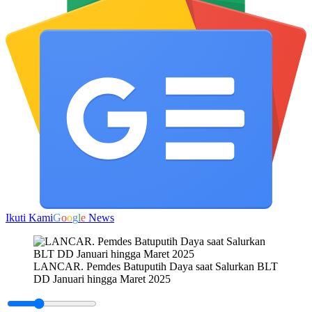
Ikuti Kami
G
o
o
g
l
e
News
LANCAR. Pemdes Batuputih Daya saat Salurkan BLT
DD Januari hingga Maret 2025