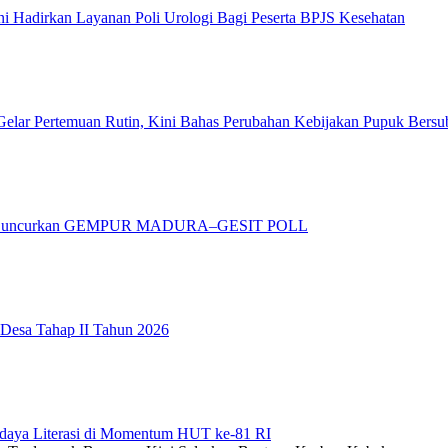
 Hadirkan Layanan Poli Urologi Bagi Peserta BPJS Kesehatan
elar Pertemuan Rutin, Kini Bahas Perubahan Kebijakan Pupuk Bersu
adura Luncurkan GEMPUR MADURA–GESIT POLL
 Desa Tahap II Tahun 2026
daya Literasi di Momentum HUT ke-81 RI