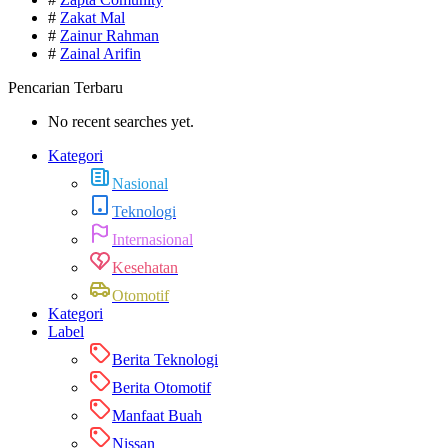
#
Zakat Mal
#
Zainur Rahman
#
Zainal Arifin
Pencarian Terbaru
No recent searches yet.
Kategori
Nasional
Teknologi
Internasional
Kesehatan
Otomotif
Kategori
Label
Berita Teknologi
Berita Otomotif
Manfaat Buah
Nissan