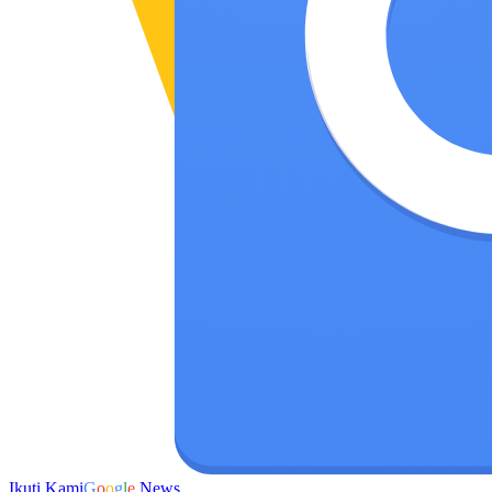
Ikuti Kami
G
o
o
g
l
e
News