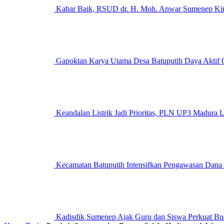
Kabar Baik, RSUD dr. H. Moh. Anwar Sumenep Kini
Gapoktan Karya Utama Desa Batuputih Daya Aktif G
Keandalan Listrik Jadi Prioritas, PLN UP3 M
Kecamatan Batuputih Intensifkan Pengawasan Dana
Kadisdik Sumenep Ajak Guru dan Siswa Perkuat Bu