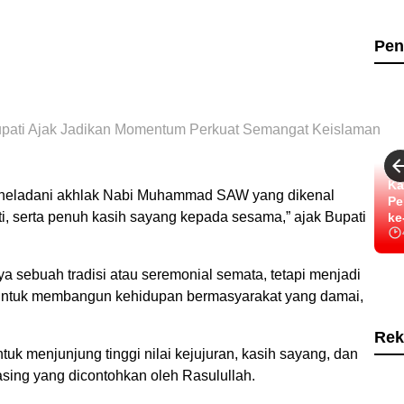
Pen
pati Ajak Jadikan Momentum Perkuat Semangat Keislaman
Ka
eneladani akhlak Nabi Muhammad SAW yang dikenal
Pe
ti, serta penuh kasih sayang kepada sesama,” ajak Bupati
ke
a sebuah tradisi atau seremonial semata, tetapi menjadi
 untuk membangun kehidupan bermasyarakat yang damai,
Rek
 menjunjung tinggi nilai kejujuran, kasih sayang, dan
sing yang dicontohkan oleh Rasulullah.