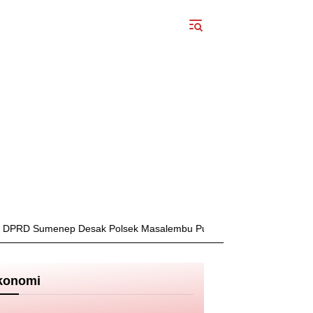
p Desak Polsek Masalembu Putus Jaringan Narkoba dan Penadah
konomi