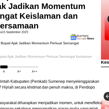
jak Jadikan Momentum
ngat Keislaman dan
ersamaan
da
15 September 2025
Ikuti Kami
G
o
o
g
l
e
News
upati Ajak Jadikan Momentum Perkuat Semangat Keislaman
Kes
A
A+
A++
intah Kabupaten (Pemkab) Sumenep menyelenggarakan
Hijriah secara khidmat dan penuh makna, di Pendopo
masyarakat diharapkan menjadikan momen, untuk merefleksi
Ka
Su
eimanan sekaligus mengamalkan ajaran mulia yang telah