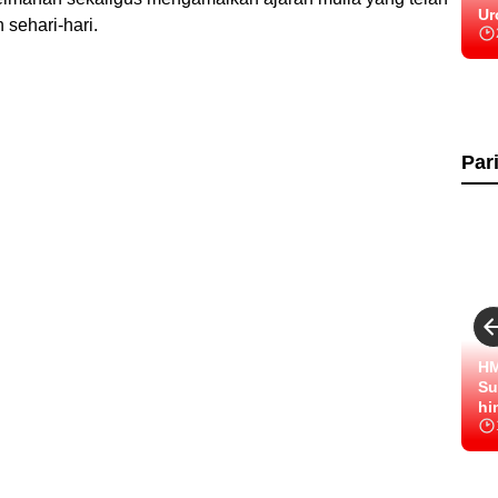
Ur
sehari-hari.
Par
HM
Su
hi