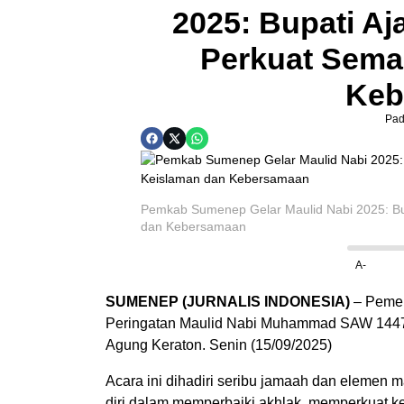
2025: Bupati A
Perkuat Sema
Keb
Pa
Pemkab Sumenep Gelar Maulid Nabi 2025: B
dan Kebersamaan
A-
SUMENEP (JURNALIS INDONESIA)
– Pemer
Peringatan Maulid Nabi Muhammad SAW 1447 
Agung Keraton. Senin (15/09/2025)
Acara ini dihadiri seribu jamaah dan elemen 
diri dalam memperbaiki akhlak, memperkuat k