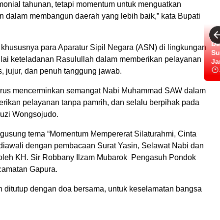
emonial tahunan, tetapi momentum untuk menguatkan
 dalam membangun daerah yang lebih baik,” kata Bupati
De
khususnya para Aparatur Sipil Negara (ASN) di lingkungan
Su
ai keteladanan Rasulullah dalam memberikan pelayanan
Ja
, jujur, dan penuh tanggung jawab.
 harus mencerminkan semangat Nabi Muhammad SAW dalam
rikan pelayanan tanpa pamrih, dan selalu berpihak pada
auzi Wongsojudo.
usung tema “Momentum Mempererat Silaturahmi, Cinta
iawali dengan pembacaan Surat Yasin, Selawat Nabi dan
 oleh KH. Sir Robbany Ilzam Mubarok Pengasuh Pondok
camatan Gapura.
 ditutup dengan doa bersama, untuk keselamatan bangsa