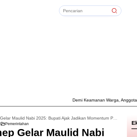
Pencarian
untuk:
#
Zonasi PPDB
#
Zapta Comunity
#
Zakat Mal
#
Zainur Rahman
#
Zainal Arifin
Bersihkan
TIdak Ada Term
Demi Keamanan Warga, Anggota DPRD Sumene
Pemkab Sumenep Gelar Maulid Nabi 2025: Bupati Ajak Jadikan Momentum Perkuat Semangat Keislaman dan Kebersamaan
E
Pemerintahan
p Gelar Maulid Nabi