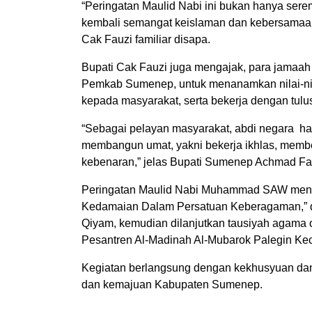
“Peringatan Maulid Nabi ini bukan hanya ser
kembali semangat keislaman dan kebersamaan
Cak Fauzi familiar disapa.
Bupati Cak Fauzi juga mengajak, para jamaah 
Pemkab Sumenep, untuk menanamkan nilai-nil
kepada masyarakat, serta bekerja dengan tulus
“Sebagai pelayan masyarakat, abdi negara
membangun umat, yakni bekerja ikhlas, membe
kebenaran,” jelas Bupati Sumenep Achmad F
Peringatan Maulid Nabi Muhammad SAW meng
Kedamaian Dalam Persatuan Keberagaman,” d
Qiyam, kemudian dilanjutkan tausiyah agama
Pesantren Al-Madinah Al-Mubarok Palegin Ke
Kegiatan berlangsung dengan kekhusyuan dan
dan kemajuan Kabupaten Sumenep.