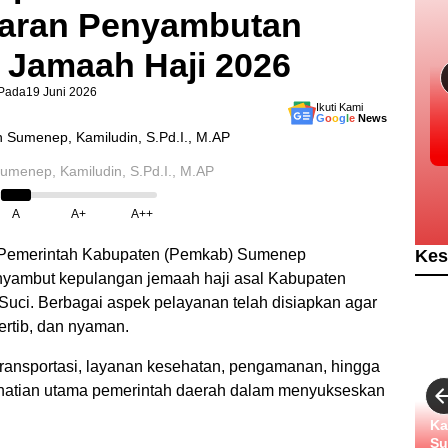
caran Penyambutan
 Jamaah Haji 2026
Pada
19 Juni 2026
Ikuti Kami
G
o
o
g
l
e
News
umenep, Kamiludin, S.Pd.I., M.AP
A
A+
A++
Kes
Pemerintah Kabupaten (Pemkab) Sumenep
yambut kepulangan jemaah haji asal Kabupaten
uci. Berbagai aspek pelayanan telah disiapkan agar
rtib, dan nyaman.
transportasi, layanan kesehatan, pengamanan, hingga
rhatian utama pemerintah daerah dalam menyukseskan
Ka
Su