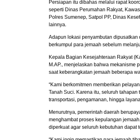
Persiapan itu dibahas melalui rapat koord
seperti Dinas Perumahan Rakyat, Kawa
Polres Sumenep, Satpol PP, Dinas Keseh
lainnya.
Adapun lokasi penyambutan dipusatkan d
berkumpul para jemaah sebelum melanju
Kepala Bagian Kesejahteraan Rakyat (Ka
M.AP., menjelaskan bahwa mekanisme pe
saat keberangkatan jemaah beberapa wak
“Kami berkomitmen memberikan pelayanan
Tanah Suci. Karena itu, seluruh tahapan t
transportasi, pengamanan, hingga layana
Menurutnya, pemerintah daerah berupay
menghambat proses kepulangan jemaah. Ol
diperkuat agar seluruh kebutuhan dapat 
“Kami ingin memastikan para jemaah tib