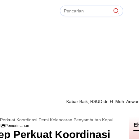
Pencarian
untuk:
#
Zonasi PPDB
#
Zapta Comunity
#
Zakat Mal
#
Zainur Rahman
#
Zainal Arifin
Bersihkan
TIdak Ada Term
Kabar Baik, RSUD dr. H. Moh. Anwar Sumenep Ki
Pemkab Sumenep Perkuat Koordinasi Demi Kelancaran Penyambutan Kepulangan Jamaah Haji 2026
E
Pemerintahan
p Perkuat Koordinasi