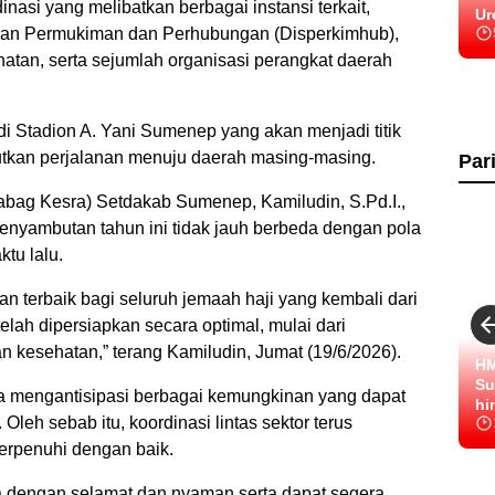
inasi yang melibatkan berbagai instansi terkait,
Ur
san Permukiman dan Perhubungan (Disperkimhub),
atan, serta sejumlah organisasi perangkat daerah
i Stadion A. Yani Sumenep yang akan menjadi titik
tkan perjalanan menuju daerah masing-masing.
Par
bag Kesra) Setdakab Sumenep, Kamiludin, S.Pd.I.,
nyambutan tahun ini tidak jauh berbeda dengan pola
tu lalu.
 terbaik bagi seluruh jemaah haji yang kembali dari
elah dipersiapkan secara optimal, mulai dari
n kesehatan,” terang Kamiludin, Jumat (19/6/2026).
HM
Su
a mengantisipasi berbagai kemungkinan yang dapat
hi
eh sebab itu, koordinasi lintas sektor terus
terpenuhi dengan baik.
a dengan selamat dan nyaman serta dapat segera