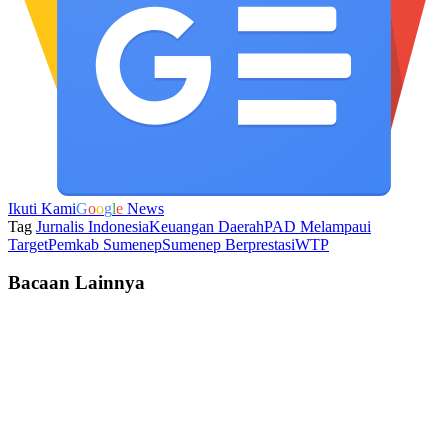
Ikuti Kami
G
o
o
g
l
e
News
Tag
Jurnalis Indonesia
Keuangan Daerah
PAD Melampaui
Target
Pemkab Sumenep
Sumenep Berprestasi
WTP
Bacaan Lainnya