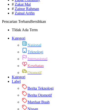
#
Zakat Mal
#
Zainur Rahman
#
Zainal Arifin
Pencarian Terbaru
Bersihkan
TIdak Ada Term
Kategori
Nasional
Teknologi
Internasional
Kesehatan
Otomotif
Kategori
Label
Berita Teknologi
Berita Otomotif
Manfaat Buah
Nissan