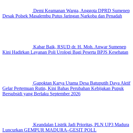
Demi Keamanan Warga, Anggota DPRD Sumenep
Desak Polsek Masalembu Putus Jaringan Narkoba dan Penadah
Kabar Baik, RSUD dr. H. Moh. Anwar Sumenep
Kini Hadirkan Layanan Poli Urologi Bagi Peserta BPJS Kesehatan
Gapoktan Karya Utama Desa Batuputih Daya Aktif
Gelar Pertemuan Rutin, Kini Bahas Perubahan Kebijakan Pupuk
Bersubsidi yang Berlaku September 2026
Keandalan Listrik Jadi Prioritas, PLN UP3 Madura
Luncurkan GEMPUR MADURA–GESIT POLL