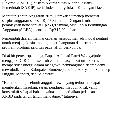
Elektronik (SPBE), Sistem Akuntabilitas Kinerja Instansi
Pemerintah (SAKIP), serta Indeks Pengelolaan Keuangan Daerah.
Menutup Tahun Anggaran 2025, Pemkab Sumenep mencatat
surplus anggaran sebesar Rp57,32 miliar. Dengan tambahan
pembiayaan netto senilai Rp259,87 miliar, Sisa Lebih Perhitungan
Anggaran (SiLPA) mencapai Rp317,20 miliar.
Pemerintah daerah menilai capaian tersebut menjadi modal penting
untuk menjaga kesinambungan pembangunan dan memperkuat
program-program prioritas pada tahun berikutnya.
Di akhir penyampaiannya, Bupati Achmad Fauzi Wongsojudo
mengajak DPRD dan seluruh elemen masyarakat untuk terus
memperkuat sinergi dalam mengawal pembangunan daerah demi
mewujudkan visi Kabupaten Sumenep 2025–2030, yaitu “Sumenep
Unggul, Mandiri, dan Sejahtera”.
“Kami berharap seluruh anggota dewan yang terhormat dapat
memberikan masukan, saran, pendapat, maupun kritik yang
konstruktif sebagai bahan evaluasi dan perbaikan pelaksanaan
APBD pada tahun-tahun mendatang,” tutupnya.