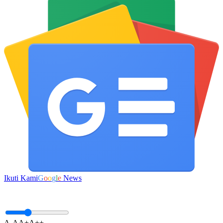
Ikuti Kami
G
o
o
g
l
e
News
A-
A
A+
A++