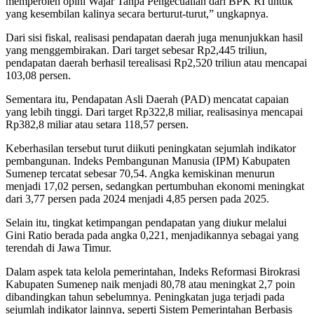
memperoleh opini Wajar Tanpa Pengecualian dari BPK RI untuk
yang kesembilan kalinya secara berturut-turut,” ungkapnya.
Dari sisi fiskal, realisasi pendapatan daerah juga menunjukkan hasil
yang menggembirakan. Dari target sebesar Rp2,445 triliun,
pendapatan daerah berhasil terealisasi Rp2,520 triliun atau mencapai
103,08 persen.
Sementara itu, Pendapatan Asli Daerah (PAD) mencatat capaian
yang lebih tinggi. Dari target Rp322,8 miliar, realisasinya mencapai
Rp382,8 miliar atau setara 118,57 persen.
Keberhasilan tersebut turut diikuti peningkatan sejumlah indikator
pembangunan. Indeks Pembangunan Manusia (IPM) Kabupaten
Sumenep tercatat sebesar 70,54. Angka kemiskinan menurun
menjadi 17,02 persen, sedangkan pertumbuhan ekonomi meningkat
dari 3,77 persen pada 2024 menjadi 4,85 persen pada 2025.
Selain itu, tingkat ketimpangan pendapatan yang diukur melalui
Gini Ratio berada pada angka 0,221, menjadikannya sebagai yang
terendah di Jawa Timur.
Dalam aspek tata kelola pemerintahan, Indeks Reformasi Birokrasi
Kabupaten Sumenep naik menjadi 80,78 atau meningkat 2,7 poin
dibandingkan tahun sebelumnya. Peningkatan juga terjadi pada
sejumlah indikator lainnya, seperti Sistem Pemerintahan Berbasis