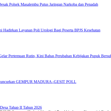
ak Polsek Masalembu Putus Jaringan Narkoba dan Penadah
 Hadirkan Layanan Poli Urologi Bagi Peserta BPJS Kesehatan
elar Pertemuan Rutin, Kini Bahas Perubahan Kebijakan Pupuk Bersu
adura Luncurkan GEMPUR MADURA–GESIT POLL
 Desa Tahap II Tahun 2026