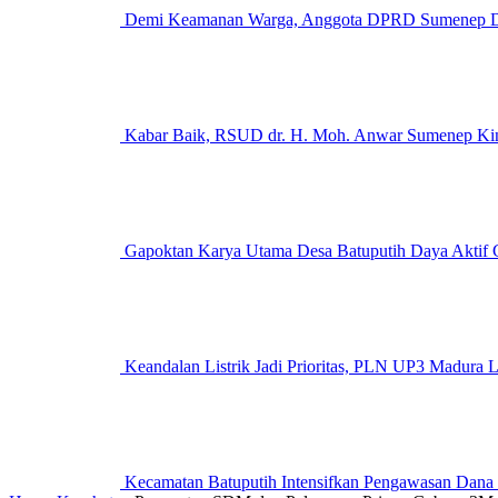
Demi Keamanan Warga, Anggota DPRD Sumenep Des
Kabar Baik, RSUD dr. H. Moh. Anwar Sumenep Kini
Gapoktan Karya Utama Desa Batuputih Daya Aktif G
Keandalan Listrik Jadi Prioritas, PLN UP3 M
Kecamatan Batuputih Intensifkan Pengawasan Dana