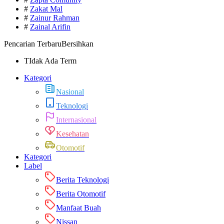
#
Zakat Mal
#
Zainur Rahman
#
Zainal Arifin
Pencarian Terbaru
Bersihkan
TIdak Ada Term
Kategori
Nasional
Teknologi
Internasional
Kesehatan
Otomotif
Kategori
Label
Berita Teknologi
Berita Otomotif
Manfaat Buah
Nissan