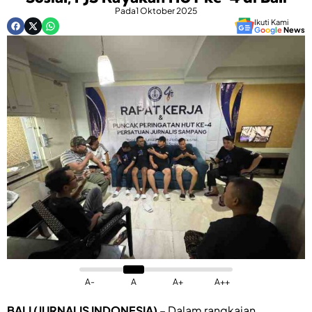
Pada
1 Oktober 2025
Ikuti Kami
G
o
o
g
l
e
News
A-
A
A+
A++
BALI (JURNALIS INDONESIA)
– Dalam rangkaian