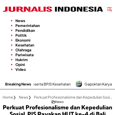
Langsung
ke
konten
News
Pemerintahan
Pendidikan
Politik
Ekonomi
Kesehatan
Olahraga
Pariwisata
Hukrim
Opini
Video
agi Peserta BPJS Kesehatan
Breaking News
Gapoktan Karya Utama Desa Batup
Home
News
Perkuat Profesionalisme dan Kepedulian Sosial, PJS Rayakan HUT ke-4 di Bali
News
Perkuat Profesionalisme dan Kepedulian
Sosial, PJS Rayakan HUT ke-4 di Bali