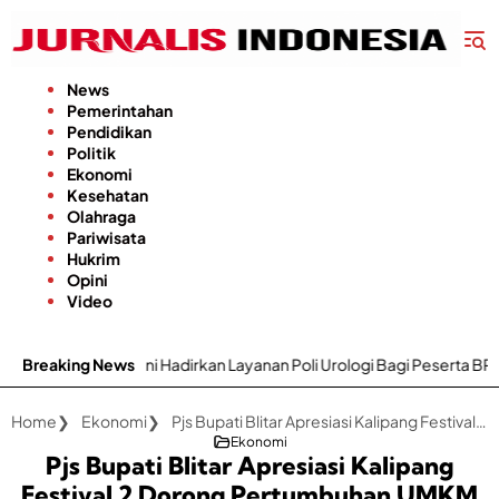
Langsung
ke
konten
News
Pemerintahan
Pendidikan
Politik
Ekonomi
Kesehatan
Olahraga
Pariwisata
Hukrim
Opini
Video
adirkan Layanan Poli Urologi Bagi Peserta BPJS Kesehatan
Breaking News
Gap
Home
Ekonomi
Pjs Bupati Blitar Apresiasi Kalipang Festival 2 Dorong Pertumbuhan UMKM dan Ekonomi Kreatif
Ekonomi
Pjs Bupati Blitar Apresiasi Kalipang
Festival 2 Dorong Pertumbuhan UMKM