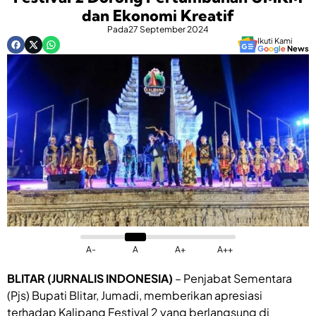
dan Ekonomi Kreatif
Pada
27 September 2024
Ikuti Kami
G
o
o
g
l
e
News
A-
A
A+
A++
BLITAR (JURNALIS INDONESIA)
– Penjabat Sementara
(Pjs) Bupati Blitar, Jumadi, memberikan apresiasi
terhadap Kalipang Festival 2 yang berlangsung di