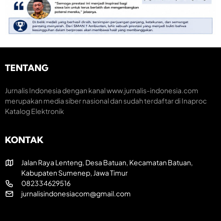
M
S
o
o
e
n
m
m
o
e
a
m
n
r
i
t
a
K
u
k
r
m
H
e
TENTANG
H
U
a
U
T
t
T
R
i
Jurnalis Indonesia dengan kanal www.jurnalis-indonesia.com
k
I
f
merupakan media siber nasional dan sudah terdaftar di Inaproc
e
k
Katalog Elektronik
-
e
8
-
1
8
KONTAK
R
1
I
Jalan Raya Lenteng, Desa Batuan, Kecamatan Batuan,
Kabupaten Sumenep, Jawa Timur
082334629516
jurnalisindonesiacom@gmail.com