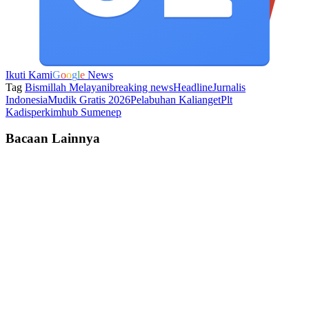
Ikuti Kami
G
o
o
g
l
e
News
Tag
Bismillah Melayani
breaking news
Headline
Jurnalis
Indonesia
Mudik Gratis 2026
Pelabuhan Kalianget
Plt
Kadisperkimhub Sumenep
Bacaan Lainnya