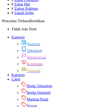
#
Zakat Mal
#
Zainur Rahman
#
Zainal Arifin
Pencarian Terbaru
Bersihkan
TIdak Ada Term
Kategori
Nasional
Teknologi
Internasional
Kesehatan
Otomotif
Kategori
Label
Berita Teknologi
Berita Otomotif
Manfaat Buah
Nissan