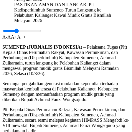
PASTIKAN AMAN DAN LANCAR. Plt
Kadisperkimhub Sumenep Turun Langsung ke
Pelabuhan Kalianget Kawal Mudik Gratis Bismillah
Melayani 2026
A-
A
A+
A++
SUMENEP (JURNALIS INDONESIA)
– Pelaksana Tugas (Plt)
Kepala Dinas Perumahan Rakyat, Kawasan Permukiman, dan
Perhubungan (Disperkimhub) Kabupaten Sumenep, Achmad
Zulkarnain, turun langsung ke Pelabuhan Kalianget dalam
mengawal program mudik gratis Bismillah Melayani Ramadan
2026, Selasa (10/3/26).
Semangat pengabdian generasi muda dan kepedulian terhadap
masyarakat kembali terasa di Pelabuhan Kalianget, Kabupaten
Sumenep dengan memanfaatkan program mudik gratis yang
diberikan Bupati Achmad Fauzi Wongsojudo.
Plt. Kepala Dinas Perumahan Rakyat, Kawasan Permukiman, dan
Perhubungan (Disperkimhub) Kabupaten Sumenep, Achmad
Zulkarnain, secara resmi melepas kegiatan HIMPASS Mengabdi ke-
VIII mewakili Bupati Sumenep, Achmad Fauzi Wongsojudo yang
berhalangan hadir.