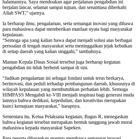
halamannya. Saya mendoakan agar perjalanan pengabdian ini
berjalan lancar, selamat sampai tujuan, dan senantiasa diberkahi
Allah SWT,” ujarnya.
Ia berharap ilmu, pengalaman, serta semangat inovasi yang dibawa
para mahasiswa dapat memberikan manfaat nyata bagi masyarakat
kepulauan.
“Semoga apa yang kalian bawa dapat menjadi solusi atas berbagai
persoalan di tengah masyarakat serta meninggalkan jejak kebaikan
di setiap daerah yang kalian singgahi,” tambahnya.
Mantan Kepala Dinas Sosial tersebut juga berharap kegiatan
pengabdian ini tidak berhenti sampai di sini.
“Jadikan pengalaman ini sebagai fondasi untuk terus berkarya,
berinovasi, dan peduli terhadap pembangunan daerah, khususnya di
wilayah kepulauan yang membutuhkan perhatian lebih. Semoga
HIMPASS Mengabdi ke-VIII menjadi inspirasi bagi generasi muda
lainnya bahwa dedikasi, kepedulian, dan kreativitas merupakan
kunci kemajuan masyarakat,” harapnya.
Sementara itu, Ketua Pelaksana kegiatan, Bagus R, menegaskan
bahwa kegiatan tersebut merupakan bentuk tanggung jawab moral
mahasiswa kepada masyarakat Sapeken.
Para peserta diharapkan mampu membawa semangat inovasi,