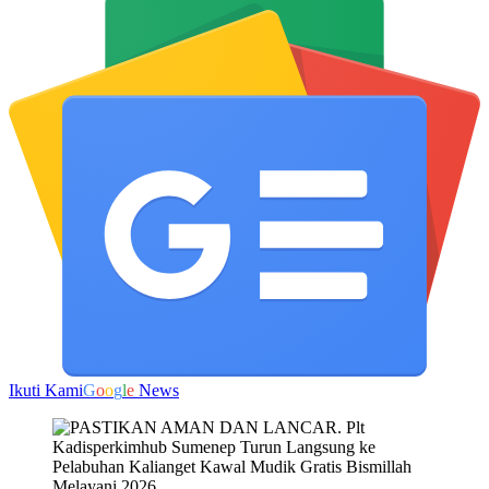
Ikuti Kami
G
o
o
g
l
e
News