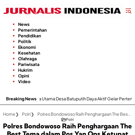
Langsung
ke
konten
News
Pemerintahan
Pendidikan
Politik
Ekonomi
Kesehatan
Olahraga
Pariwisata
Hukrim
Opini
Video
tama Desa Batuputih Daya Aktif Gelar Pertemuan Rutin, Kini Bahas
Breaking News
Home
Polri
Polres Bondowoso Raih Penghargaan The Best Tema dalam Pos Yan Ops Ketupat Semeru 2024
Polri
Polres Bondowoso Raih Penghargaan The
Best Tema dalam Pos Yan Ops Ketupat