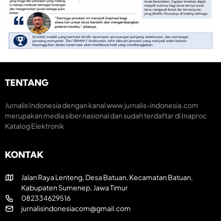
M
S
k
o
e
o
m
m
n
e
a
o
n
r
m
t
a
i
u
k
K
m
H
r
H
U
e
TENTANG
U
T
a
T
R
t
k
I
i
Jurnalis Indonesia dengan kanal www.jurnalis-indonesia.com
e
k
f
merupakan media siber nasional dan sudah terdaftar di Inaproc
-
e
Katalog Elektronik
8
-
1
8
R
1
KONTAK
I
Jalan Raya Lenteng, Desa Batuan, Kecamatan Batuan,
Kabupaten Sumenep, Jawa Timur
082334629516
jurnalisindonesiacom@gmail.com