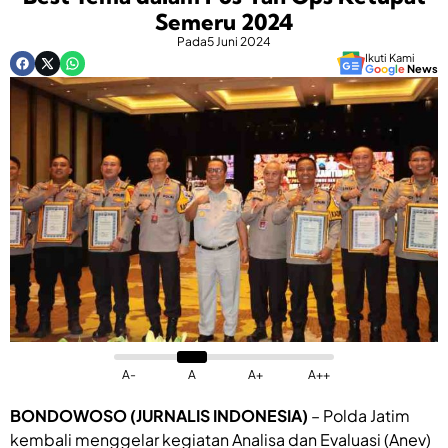
Semeru 2024
Pada
5 Juni 2024
Ikuti Kami
G
o
o
g
l
e
News
A-
A
A+
A++
BONDOWOSO (JURNALIS INDONESIA)
– Polda Jatim
kembali menggelar kegiatan Analisa dan Evaluasi (Anev)