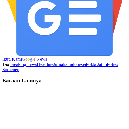
Ikuti Kami
G
o
o
g
l
e
News
Tag
breaking news
Headline
Jurnalis Indonesia
Polda Jatim
Polres
Sumenep
Bacaan Lainnya