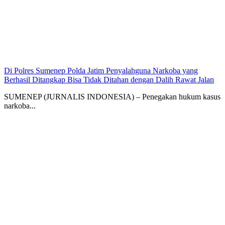
Di Polres Sumenep Polda Jatim Penyalahguna Narkoba yang
Berhasil Ditangkap Bisa Tidak Ditahan dengan Dalih Rawat Jalan
SUMENEP (JURNALIS INDONESIA) – Penegakan hukum kasus
narkoba...