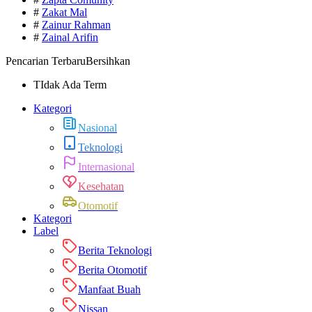
#
Zakat Mal
#
Zainur Rahman
#
Zainal Arifin
Pencarian Terbaru
Bersihkan
TIdak Ada Term
Kategori
Nasional
Teknologi
Internasional
Kesehatan
Otomotif
Kategori
Label
Berita Teknologi
Berita Otomotif
Manfaat Buah
Nissan