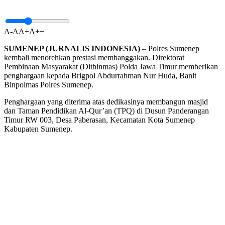
A-
A
A+
A++
SUMENEP (JURNALIS INDONESIA)
– Polres Sumenep
kembali menorehkan prestasi membanggakan. Direktorat
Pembinaan Masyarakat (Ditbinmas) Polda Jawa Timur memberikan
penghargaan kepada Brigpol Abdurrahman Nur Huda, Banit
Binpolmas Polres Sumenep.
Penghargaan yang diterima atas dedikasinya membangun masjid
dan Taman Pendidikan Al-Qur’an (TPQ) di Dusun Panderangan
Timur RW 003, Desa Paberasan, Kecamatan Kota Sumenep
Kabupaten Sumenep.