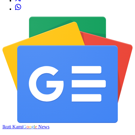
Ikuti Kami
G
o
o
g
l
e
News