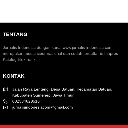
o
o
e
n
m
o
e
a
m
n
r
i
t
a
K
u
k
TENTANG
r
m
H
e
H
U
a
U
T
Jurnalis Indonesia dengan kanal www.jurnalis-indonesia.com
t
T
R
merupakan media siber nasional dan sudah terdaftar di Inaproc
i
k
I
Katalog Elektronik
f
e
k
-
e
8
-
KONTAK
1
8
R
1
I
Jalan Raya Lenteng, Desa Batuan, Kecamatan Batuan,
Kabupaten Sumenep, Jawa Timur
082334629516
jurnalisindonesiacom@gmail.com