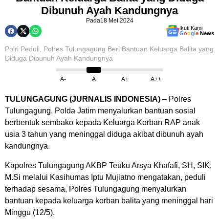
Dibunuh Ayah Kandungnya
Pada
18 Mei 2024
Ikuti Kami
G
o
o
g
l
e
News
Polri Peduli, Polres Tulungagung Beri Bantuan Keluarga Balita yang
Diduga Dibunuh Ayah Kandungnya
A-
A
A+
A++
TULUNGAGUNG (JURNALIS INDONESIA)
– Polres
Tulungagung, Polda Jatim menyalurkan bantuan sosial
berbentuk sembako kepada Keluarga Korban RAP anak
usia 3 tahun yang meninggal diduga akibat dibunuh ayah
kandungnya.
Kapolres Tulungagung AKBP Teuku Arsya Khafafi, SH, SIK,
M.Si melalui Kasihumas Iptu Mujiatno mengatakan, peduli
terhadap sesama, Polres Tulungagung menyalurkan
bantuan kepada keluarga korban balita yang meninggal hari
Minggu (12/5).