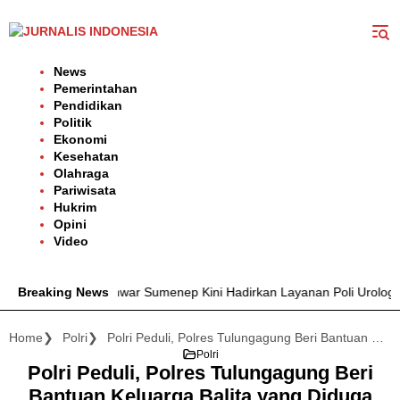
Langsung
ke
konten
News
Pemerintahan
Pendidikan
Politik
Ekonomi
Kesehatan
Olahraga
Pariwisata
Hukrim
Opini
Video
dr. H. Moh. Anwar Sumenep Kini Hadirkan Layanan Poli Urologi Bagi
Breaking News
Home
Polri
Polri Peduli, Polres Tulungagung Beri Bantuan Keluarga Balita yang Diduga Dibunuh Ayah Kandungnya
Polri
Polri Peduli, Polres Tulungagung Beri
Bantuan Keluarga Balita yang Diduga