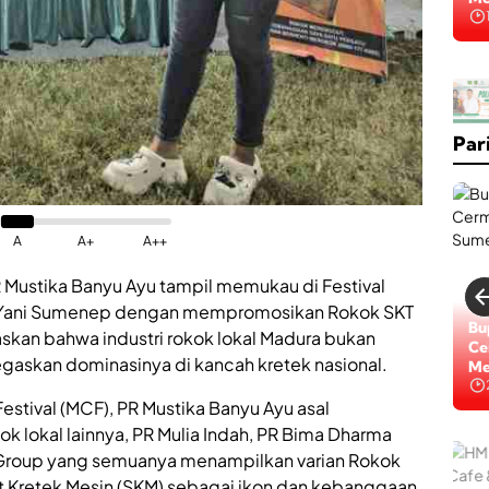
Na
K
a
b
Par
a
r
B
a
i
k
A
A+
A++
,
R
 Mustika Banyu Ayu tampil memukau di Festival
S
. Yani Sumenep dengan mempromosikan Rokok SKT
U
Lo
kan bahwa industri rokok lokal Madura bukan
D
Di
d
gaskan dominasinya di kancah kretek nasional.
Na
r
.
estival (MCF), PR Mustika Banyu Ayu asal
H
 lokal lainnya, PR Mulia Indah, PR Bima Dharma
.
M
l Group yang semuanya menampilkan varian Rokok
o
et Kretek Mesin (SKM) sebagai ikon dan kebanggaan