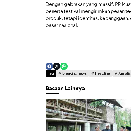
Dengan gebrakan yang massif, PR Mus
peserta festival mengirimkan pesan t
produk, tetapi identitas, kebanggaa
pasar nasional.
Tag
breaking news
Headline
Jurnali
Bacaan Lainnya