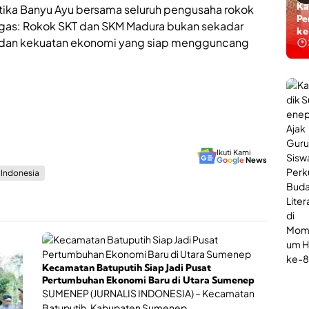
i
n
Ti
tika Banyu Ayu bersama seluruh pengusaha rokok
D
L
Ta
egas: Rokok SKT dan SKM Madura bukan sekadar
i
a
ke
b
n, dan kekuatan ekonomi yang siap mengguncang
y
u
a
k
n
a
a
d
n
i
P
S
o
u
l
m
i
e
U
Ikuti Kami
G
o
o
g
l
e
News
n
r
s Indonesia
e
o
p
l
,
o
J
g
a
i
d
B
i
a
W
g
Kecamatan Batuputih Siap Jadi Pusat
a
i
Pertumbuhan Ekonomi Baru di Utara Sumenep
d
P
SUMENEP (JURNALIS INDONESIA) – Kecamatan
a
e
Batuputih, Kabupaten Sumenep,...