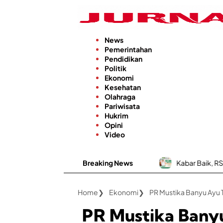
Langsung
ke
konten
News
Pemerintahan
Pendidikan
Politik
Ekonomi
Kesehatan
Olahraga
Pariwisata
Hukrim
Opini
Video
Breaking News
Kabar Baik, RSUD dr. H. Moh. Anwa
Home
Ekonomi
PR Mustika Bany