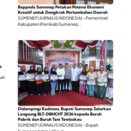
P
e
Bappeda Sumenep Petakan Potensi Ekonomi
r
Kreatif untuk Dongkrak Pertumbuhan Daerah
t
SUMENEP (JURNALIS INDONESIA) – Pemerintah
u
Kabupaten (Pemkab) Sumenep...
m
b
u
h
a
n
E
k
e
o
n
tah
o
m
i
K
r
e
Didampingi Kadinsos, Bupati Sumenep Salurkan
a
Langsung BLT-DBHCHT 2026 kepada Buruh
t
Pabrik dan Buruh Tani Tembakau
i
SUMENEP (JURNALIS INDONESIA) – Bupati
f
Sumenep Achmad Fauzi...