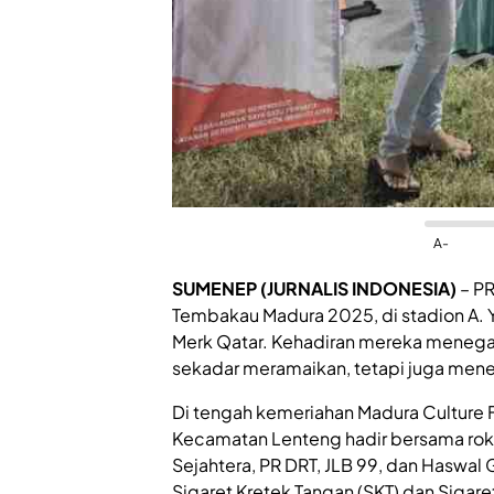
A-
SUMENEP
(JURNALIS INDONESIA)
– PR
Tembakau Madura 2025, di stadion A
Merk Qatar. Kehadiran mereka menegas
sekadar meramaikan, tetapi juga mene
Di tengah kemeriahan Madura Culture F
Kecamatan Lenteng hadir bersama rokok
Sejahtera, PR DRT, JLB 99, dan Haswa
Sigaret Kretek Tangan (SKT) dan Sigar