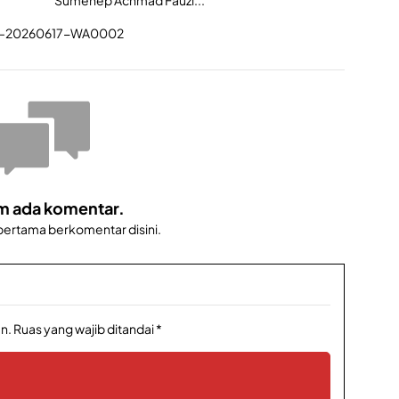
m ada komentar.
 pertama berkomentar disini.
n.
Ruas yang wajib ditandai
*