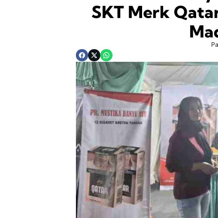
SKT Merk Qatar
Mad
P