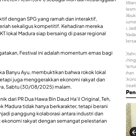
h
.
A
n
ktif dengan SPG yang ramah dan interaktif,
w
riah sekaligus kompetitif. Kehadiran mereka
a
H
T lokal Madura siap bersaing di pasar regional
r
M
S
C
u
a
m
atakan, Festival ini adalah momentum emas bagi
f
e
e
n
&
e
B
ika Banyu Ayu, membuktikan bahwa rokok lokal
p
i
K
tetapi juga menggerakkan ekonomi rakyat dan
l
i
ya, Sabtu (30/08/2025) malam.
l
n
Pen
i
i
a
nik dari PR Dua Hawa Bin Daud Ha’il Original, Teh,
H
r
a
Madura tidak hanya berkarakter, tetapi berani
d
d
enjadi panggung kolaborasi antara industri dan
R
i
e
 ekonomi rakyat dengan semangat pelestarian
r
s
k
m
a