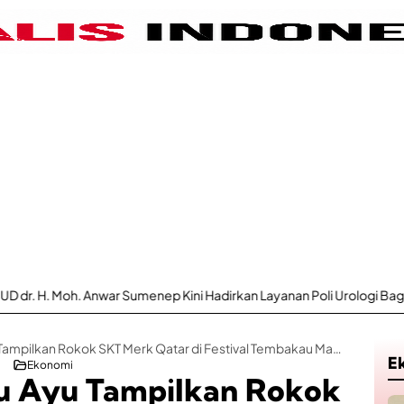
r Sumenep Kini Hadirkan Layanan Poli Urologi Bagi Peserta BPJS Kese
PR Mustika Banyu Ayu Tampilkan Rokok SKT Merk Qatar di Festival Tembakau Madura 2025
E
Ekonomi
u Ayu Tampilkan Rokok