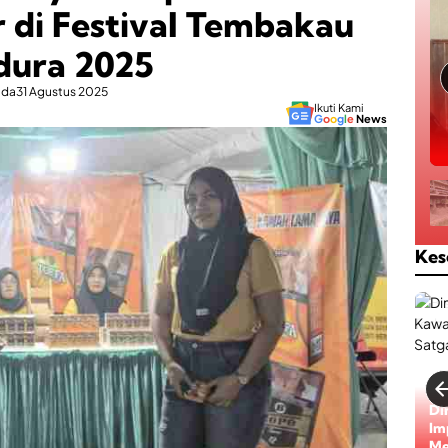
 di Festival Tembakau
ura 2025
ada
31 Agustus 2025
Ikuti Kami
G
o
o
g
l
e
News
Kes
Bi
ke
Be