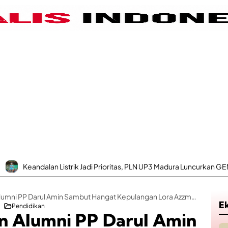
strik Jadi Prioritas, PLN UP3 Madura Luncurkan GEMPUR MADURA–GE
Ratusan Santri dan Alumni PP Darul Amin Sambut Hangat Kepulangan Lora Azzmuddin dari Kota Suci Mekah
E
Pendidikan
an Alumni PP Darul Amin