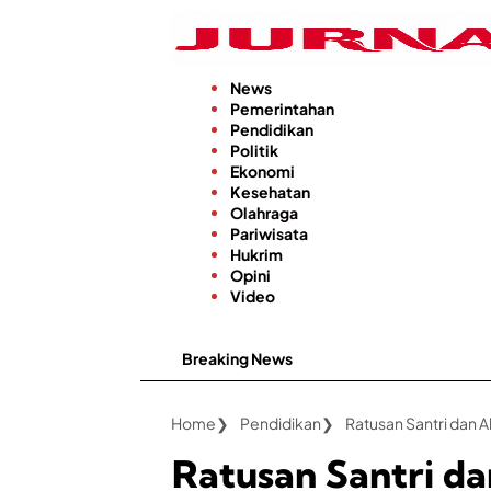
Langsung
ke
konten
News
Pemerintahan
Pendidikan
Politik
Ekonomi
Kesehatan
Olahraga
Pariwisata
Hukrim
Opini
Video
Breaking News
Keandalan Li
Home
Pendidikan
Ratusan Santri d