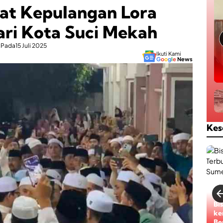
at Kepulangan Lora
ri Kota Suci Mekah
Pada
15 Juli 2025
Ikuti Kami
G
o
o
g
l
e
News
Kes
RS
Pe
Ak