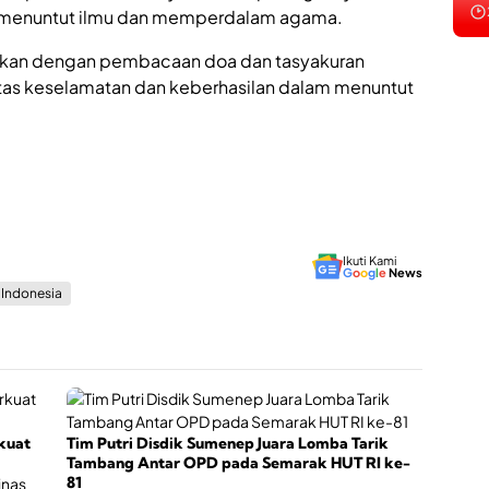
n
 menuntut ilmu dan memperdalam agama.
g
g
tkan dengan pembacaan doa dan tasyakuran
a
tas keselamatan dan keberhasilan dalam menuntut
P
e
r
t
u
m
b
u
h
Ikuti Kami
a
G
o
o
g
l
e
News
n
s Indonesia
E
k
o
n
o
m
i
kuat
Tim Putri Disdik Sumenep Juara Lomba Tarik
K
Tambang Antar OPD pada Semarak HUT RI ke-
r
81
e
inas