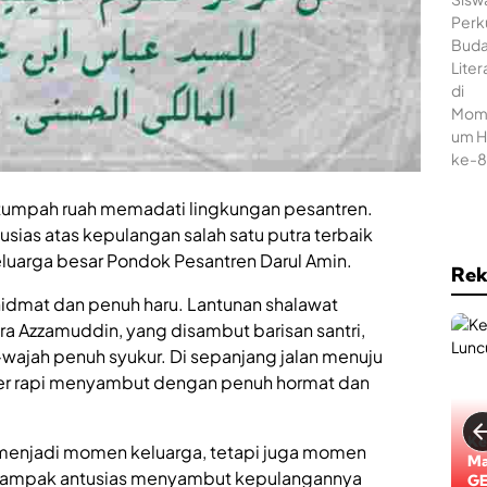
W
n
a
a
d
s
a
i
h
S
B
a
e
t
r
g
s
a
a
s
n
t tumpah ruah memadati lingkungan pesantren.
t
as atas kepulangan salah satu putra terbaik
a
uarga besar Pondok Pesantren Darul Amin.
i
Rek
,
dmat dan penuh haru. Lantunan shalawat
O
l
 Azzamuddin, yang disambut barisan santri,
a
wajah penuh syukur. Di sepanjang jalan menuju
h
jer rapi menyambut dengan penuh hormat dan
r
a
g
a
 menjadi momen keluarga, tetapi juga momen
h
Ke
ri tampak antusias menyambut kepulangannya
i
Pe