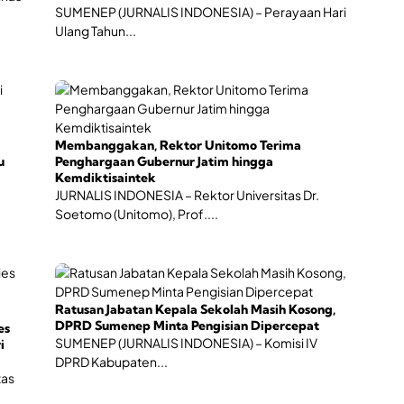
a
SUMENEP (JURNALIS INDONESIA) – Perayaan Hari
t
Ulang Tahun...
i
f
Membanggakan, Rektor Unitomo Terima
u
Penghargaan Gubernur Jatim hingga
Kemdiktisaintek
JURNALIS INDONESIA – Rektor Universitas Dr.
Soetomo (Unitomo), Prof....
Ratusan Jabatan Kepala Sekolah Masih Kosong,
DPRD Sumenep Minta Pengisian Dipercepat
es
SUMENEP (JURNALIS INDONESIA) – Komisi IV
i
DPRD Kabupaten...
tas