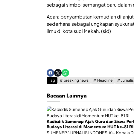
sebagai simbol semangat baru dalam
Acara penyambutan kemudian dilanju
sederhana sebagai ungkapan syukur a
ilmu di kota suci Mekah. (sid)
Tag
breaking news
Headline
Jurnali
Bacaan Lainnya
Kadisdik Sumenep Ajak Guru dan Siswa Per
Budaya Literasi di Momentum HUT ke-81 RI
SUMENEP (JURNALIS INDONESIA) – Kepala D