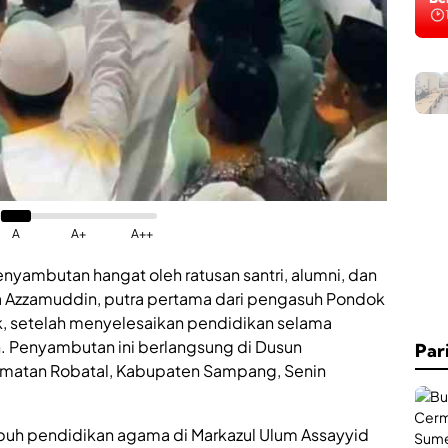
D
i
n
k
e
s
P
2
K
A
A+
A++
B
S
nyambutan hangat oleh ratusan santri, alumni, dan
u
m
 Azzamuddin, putra pertama dari pengasuh Pondok
e
ik, setelah menyelesaikan pendidikan selama
n
h. Penyambutan ini berlangsung di Dusun
e
Par
p
amatan Robatal, Kabupaten Sampang, Senin
P
e
r
puh pendidikan agama di Markazul Ulum Assayyid
k