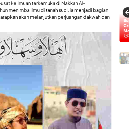
u
 pusat keilmuan terkemuka di Makkah Al-
a
hun menimba ilmu di tanah suci, ia menjadi bagian
t
harapkan akan melanjutkan perjuangan dakwah dan
I
Lo
m
Di
p
Na
l
e
m
e
H
n
M
t
C
a
a
s
f
i
e
K
&
a
B
w
i
a
l
s
l
a
i
n
a
T
r
a
d
n