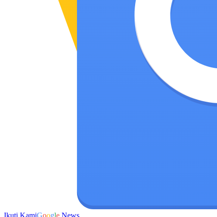
Ikuti Kami
G
o
o
g
l
e
News