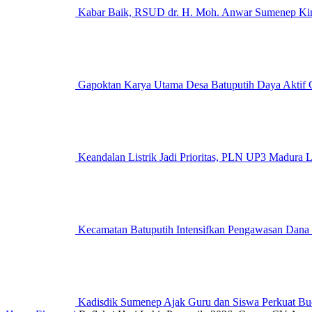
Kabar Baik, RSUD dr. H. Moh. Anwar Sumenep Kini
Gapoktan Karya Utama Desa Batuputih Daya Aktif G
Keandalan Listrik Jadi Prioritas, PLN UP3 M
Kecamatan Batuputih Intensifkan Pengawasan Dana
Kadisdik Sumenep Ajak Guru dan Siswa Perkuat Bu