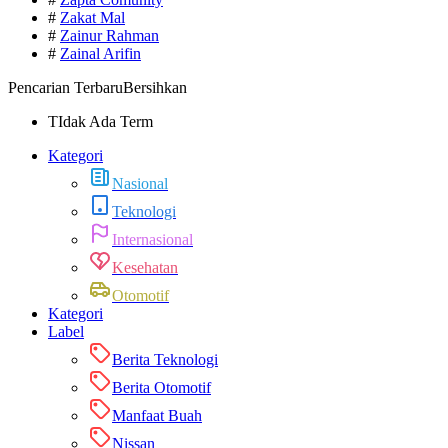
#
Zakat Mal
#
Zainur Rahman
#
Zainal Arifin
Pencarian Terbaru
Bersihkan
TIdak Ada Term
Kategori
Nasional
Teknologi
Internasional
Kesehatan
Otomotif
Kategori
Label
Berita Teknologi
Berita Otomotif
Manfaat Buah
Nissan