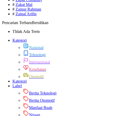
#
Zakat Mal
#
Zainur Rahman
#
Zainal Arifin
Pencarian Terbaru
Bersihkan
TIdak Ada Term
Kategori
Nasional
Teknologi
Internasional
Kesehatan
Otomotif
Kategori
Label
Berita Teknologi
Berita Otomotif
Manfaat Buah
Nissan