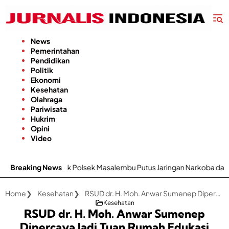
Langsung
ke
konten
News
Pemerintahan
Pendidikan
Politik
Ekonomi
Kesehatan
Olahraga
Pariwisata
Hukrim
Opini
Video
Masalembu Putus Jaringan Narkoba dan Penadah
Breaking News
Kabar Baik
Home
Kesehatan
RSUD dr. H. Moh. Anwar Sumenep Dipercaya Jadi Tuan Rumah Edukasi Ortopedi Nasional
Kesehatan
RSUD dr. H. Moh. Anwar Sumenep
Dipercaya Jadi Tuan Rumah Edukasi