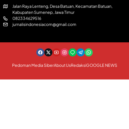
I
Jalan Raya Lenteng, Desa Batuan, Kecamatan Batuan,
Kabupaten Sumenep, Jawa Timur
082334629516
jurnalisindonesiacom@gmail.com
Pedoman Media Siber
About Us
Redaksi
GOOGLE NEWS