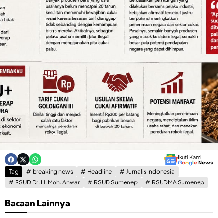
Ikuti Kami
G
o
o
g
l
e
News
Tag
breaking news
Headline
Jurnalis Indonesia
RSUD Dr. H. Moh. Anwar
RSUD Sumenep
RSUDMA Sumenep
Bacaan Lainnya