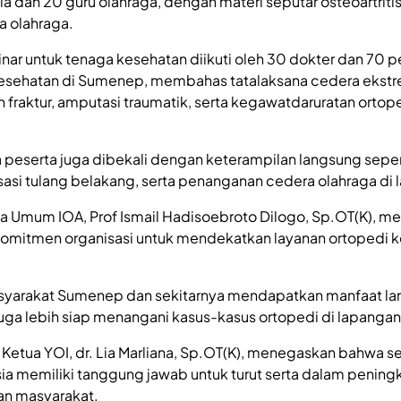
nsia dan 20 guru olahraga, dengan materi seputar osteoartriti
 olahraga.
nar untuk tenaga kesehatan diikuti oleh 30 dokter dan 70 p
 kesehatan di Sumenep, membahas tatalaksana cedera ekstr
fraktur, amputasi traumatik, serta kegawatdaruratan ortope
a peserta juga dibekali dengan keterampilan langsung seperti
asi tulang belakang, serta penanganan cedera olahraga di 
ua Umum IOA, Prof Ismail Hadisoebroto Dilogo, Sp.OT(K), me
omitmen organisasi untuk mendekatkan layanan ortopedi k
syarakat Sumenep dan sekitarnya mendapatkan manfaat la
uga lebih siap menangani kasus-kasus ortopedi di lapangan
Ketua YOI, dr. Lia Marliana, Sp.OT(K), menegaskan bahwa se
sia memiliki tanggung jawab untuk turut serta dalam pening
an masyarakat.