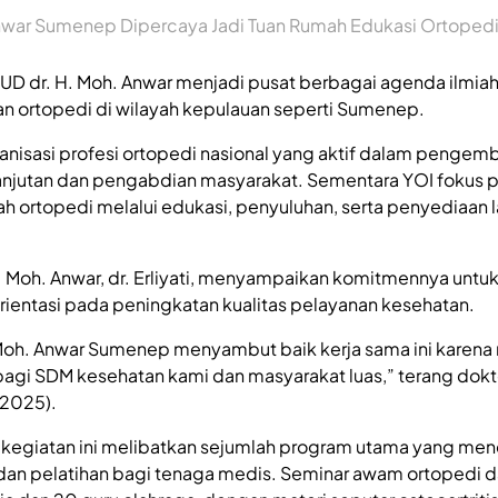
nwar Sumenep Dipercaya Jadi Tuan Rumah Edukasi Ortopedi
SUD dr. H. Moh. Anwar menjadi pusat berbagai agenda ilmiah
 ortopedi di wilayah kepulauan seperti Sumenep.
nisasi profesi ortopedi nasional yang aktif dalam penge
anjutan dan pengabdian masyarakat. Sementara YOI fokus 
 ortopedi melalui edukasi, penyuluhan, serta penyediaan 
H. Moh. Anwar, dr. Erliyati, menyampaikan komitmennya unt
rientasi pada peningkatan kualitas pelayanan kesehatan.
 Moh. Anwar Sumenep menyambut baik kerja sama ini karen
gi SDM kesehatan kami dan masyarakat luas,” terang dokter 
/2025).
i, kegiatan ini melibatkan sejumlah program utama yang me
an pelatihan bagi tenaga medis. Seminar awam ortopedi d