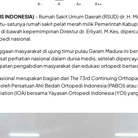
A-
A
A+
A++
S INDONESIA)
– Rumah Sakit Umum Daerah (RSUD) dr. H. 
u-satunya rumah sakit pelat merah milik Pemerintah Kabu
 di bawah kepemimpinan Direktur dr. Erliyati, M.Kes, diperc
pedi nasional.
gaan masyarakat di ujung timur pulau Garam Madura ini ber
at perhatian nasional dalam dunia medis, setelah dipercay
giatan pengabdian masyarakat dan edukasi ortopedi bertara
asional merupakan bagian dari The 73rd Continuing Orthop
 oleh Persatuan Ahli Bedah Ortopedi Indonesia (PABOI) atau
ation (IOA) bersama Yayasan Ortopedi Indonesia (YOI) ya