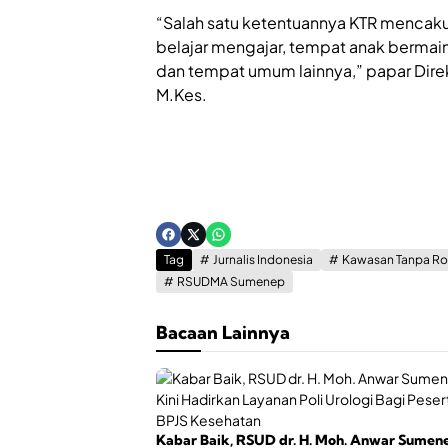
“Salah satu ketentuannya KTR mencaku
belajar mengajar, tempat anak bermai
dan tempat umum lainnya,” papar Direkt
M.Kes.
Tag
Jurnalis Indonesia
Kawasan Tanpa R
RSUDMA Sumenep
Bacaan Lainnya
Kabar Baik, RSUD dr. H. Moh. Anwar Sumen