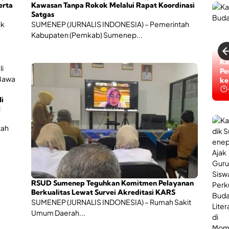
erta
Kawasan Tanpa Rokok Melalui Rapat Koordinasi
Satgas
ik
SUMENEP (JURNALIS INDONESIA) – Pemerintah
Kabupaten (Pemkab) Sumenep...
Ti
Ka
Ta
Pe
ke
ke
li
l
tah
RSUD Sumenep Teguhkan Komitmen Pelayanan
Berkualitas Lewat Survei Akreditasi KARS
SUMENEP (JURNALIS INDONESIA) – Rumah Sakit
Umum Daerah...