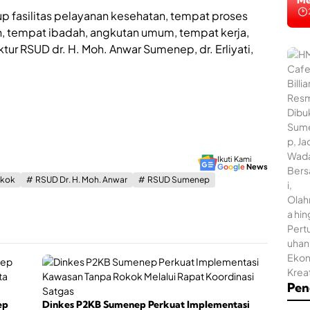
Na
Me
p fasilitas pelayanan kesehatan, tempat proses
n, tempat ibadah, angkutan umum, tempat kerja,
ur RSUD dr. H. Moh. Anwar Sumenep, dr. Erliyati,
Ikuti Kami
G
o
o
g
l
e
News
okok
RSUD Dr. H. Moh. Anwar
RSUD Sumenep
Pen
ep
Dinkes P2KB Sumenep Perkuat Implementasi