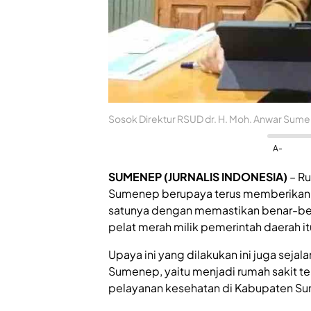
Sosok Direktur RSUD dr. H. Moh. Anwar Sumene
A-
SUMENEP (JURNALIS INDONESIA)
– Ru
Sumenep berupaya terus memberikan p
satunya dengan memastikan benar-benar 
pelat merah milik pemerintah daerah it
Upaya ini yang dilakukan ini juga sejal
Sumenep, yaitu menjadi rumah sakit te
pelayanan kesehatan di Kabupaten Su