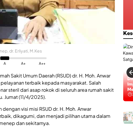
Kes
p, dr. Erliyati, M.Kes
A
A+
A++
mah Sakit Umum Daerah (RSUD) dr. H. Moh. Anwar
Bi
Di
elayanan terbaik kepada masyarakat. Salah
ke
Im
steril dari asap rokok di seluruh area rumah sakit
Be
Me
Na
u. Jumat (11/4/2025).
an dengan visi misi RSUD dr. H. Moh. Anwar
rbaik, dikagumi, dan menjadi pilihan utama dalam
menep dan sekitarnya.