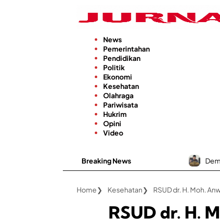
Langsung
ke
konten
News
Pemerintahan
Pendidikan
Politik
Ekonomi
Kesehatan
Olahraga
Pariwisata
Hukrim
Opini
Video
Breaking News
Demi Keamanan Warga
Home
Kesehatan
RSUD dr. H. 