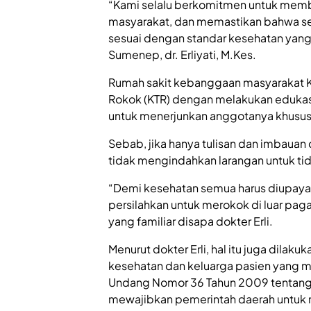
“Kami selalu berkomitmen untuk memb
masyarakat, dan memastikan bahwa se
sesuai dengan standar kesehatan yang 
Sumenep, dr. Erliyati, M.Kes.
Rumah sakit kebanggaan masyarakat K
Rokok (KTR) dengan melakukan eduk
untuk menerjunkan anggotanya khusus
Sebab, jika hanya tulisan dan imbauan
tidak mengindahkan larangan untuk tid
“Demi kesehatan semua harus diupaya
persilahkan untuk merokok di luar pag
yang familiar disapa dokter Erli.
Menurut dokter Erli, hal itu juga dilak
kesehatan dan keluarga pasien yang 
Undang Nomor 36 Tahun 2009 tentang Ke
mewajibkan pemerintah daerah untuk 