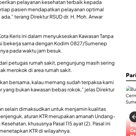
erikan pelayanan kesehatan terbaik kepada
tiap pasien mendapatkan pelayanan optimal
ada,” terang Direktur RSUD dr. H. Moh. Anwar
,
ota Keris ini dalam menyukseskan Kawasan Tanpa
asi bekerja sama dengan Kodim 0827/Sumenep
nya pada waktu jam besuk.
 dari petugas rumah sakit, pengunjung masih sering
.
ak merokok di area rumah sakit.
Par
.
kan bersama, kalau memang sudah terpaksa kami
ar yang bukan kawasan bebas rokok,” jelas Direktur
.
ukan selain dimaksudkan untuk menjamin kualitas
menjenguk, aturan KTR merupakan amanah Undang-
sehatan, khususnya Pasal 115 ayat (2). Pasal ini
Lo
Bu
menetapkan KTR di wilayahnya.
Di
Ce