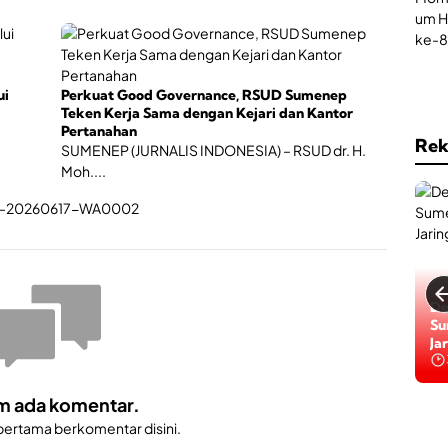
ui
Perkuat Good Governance, RSUD Sumenep
Teken Kerja Sama dengan Kejari dan Kantor
Pertanahan
Rek
SUMENEP (JURNALIS INDONESIA) – RSUD dr. H.
Moh....
Ka
De
Su
Su
Ur
Ja
m ada komentar.
 pertama berkomentar disini.