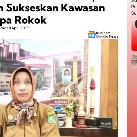
 Sukseskan Kawasan
pa Rokok
Pada
11 April 2025
Ikuti Kami
G
o
o
g
l
e
News