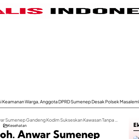
, Anggota DPRD Sumenep Desak Polsek Masalembu Putus Jaringan 
RSUD dr. H. Moh. Anwar Sumenep Gandeng Kodim Sukseskan Kawasan Tanpa Rokok
E
Kesehatan
Moh. Anwar Sumenep