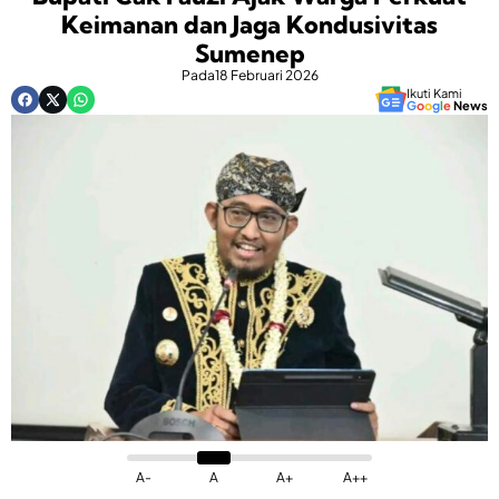
Keimanan dan Jaga Kondusivitas
Sumenep
Pada
18 Februari 2026
Ikuti Kami
G
o
o
g
l
e
News
A-
A
A+
A++