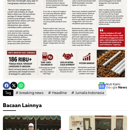
Ikuti Kami
G
o
o
g
l
e
News
Tag
breaking news
Headline
Jurnalis Indonesia
Bacaan Lainnya