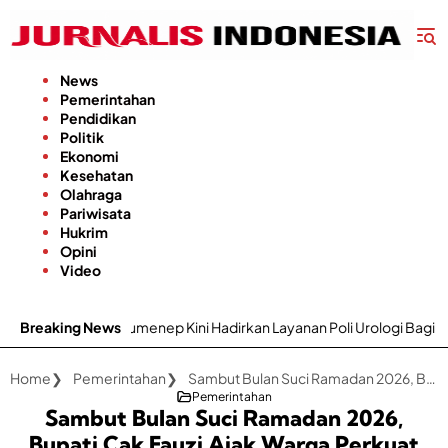
Langsung
ke
konten
News
Pemerintahan
Pendidikan
Politik
Ekonomi
Kesehatan
Olahraga
Pariwisata
Hukrim
Opini
Video
umenep Kini Hadirkan Layanan Poli Urologi Bagi Peserta BPJS Keseha
Breaking News
Home
Pemerintahan
Sambut Bulan Suci Ramadan 2026, Bupati Cak Fauzi Ajak Warga Perkuat Keimanan dan Jaga Kondusivitas Sumenep
Pemerintahan
Sambut Bulan Suci Ramadan 2026,
Bupati Cak Fauzi Ajak Warga Perkuat