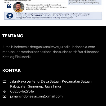
M
S
o
o
e
n
m
m
o
e
a
m
n
r
i
t
a
K
u
k
r
m
H
e
TENTANG
H
U
a
U
T
t
T
R
i
Jurnalis Indonesia dengan kanal www.jurnalis-indonesia.com
k
I
f
merupakan media siber nasional dan sudah terdaftar di Inaproc
e
k
Katalog Elektronik
-
e
8
-
1
8
KONTAK
R
1
I
Jalan Raya Lenteng, Desa Batuan, Kecamatan Batuan,
Kabupaten Sumenep, Jawa Timur
082334629516
jurnalisindonesiacom@gmail.com