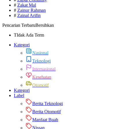
#
Zakat Mal
#
Zainur Rahman
#
Zainal Arifin
Pencarian Terbaru
Bersihkan
TIdak Ada Term
Kategori
Nasional
Teknologi
Internasional
Kesehatan
Otomotif
Kategori
Label
Berita Teknologi
Berita Otomotif
Manfaat Buah
Nissan