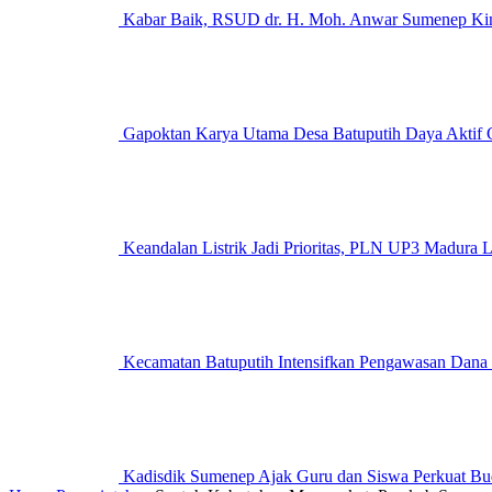
Kabar Baik, RSUD dr. H. Moh. Anwar Sumenep Kini
Gapoktan Karya Utama Desa Batuputih Daya Aktif G
Keandalan Listrik Jadi Prioritas, PLN UP3 M
Kecamatan Batuputih Intensifkan Pengawasan Dana
Kadisdik Sumenep Ajak Guru dan Siswa Perkuat Bu