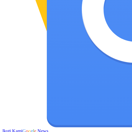
Ikuti Kami
G
o
o
g
l
e
News