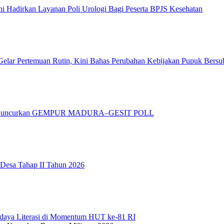
 Hadirkan Layanan Poli Urologi Bagi Peserta BPJS Kesehatan
elar Pertemuan Rutin, Kini Bahas Perubahan Kebijakan Pupuk Bersu
adura Luncurkan GEMPUR MADURA–GESIT POLL
 Desa Tahap II Tahun 2026
daya Literasi di Momentum HUT ke-81 RI