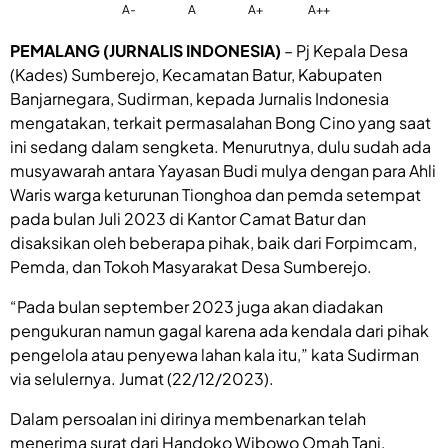
A-
A
A+
A++
PEMALANG (JURNALIS INDONESIA)
– Pj Kepala Desa
(Kades) Sumberejo, Kecamatan Batur, Kabupaten
Banjarnegara, Sudirman, kepada Jurnalis Indonesia
mengatakan, terkait permasalahan Bong Cino yang saat
ini sedang dalam sengketa. Menurutnya, dulu sudah ada
musyawarah antara Yayasan Budi mulya dengan para Ahli
Waris warga keturunan Tionghoa dan pemda setempat
pada bulan Juli 2023 di Kantor Camat Batur dan
disaksikan oleh beberapa pihak, baik dari Forpimcam,
Pemda, dan Tokoh Masyarakat Desa Sumberejo.
“Pada bulan september 2023 juga akan diadakan
pengukuran namun gagal karena ada kendala dari pihak
pengelola atau penyewa lahan kala itu,” kata Sudirman
via selulernya. Jumat (22/12/2023).
Dalam persoalan ini dirinya membenarkan telah
menerima surat dari Handoko Wibowo Omah Tani,