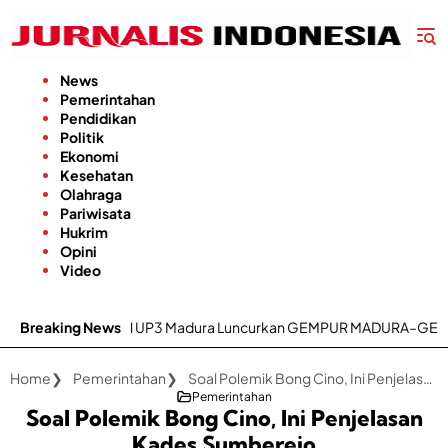
Langsung
ke
konten
News
Pemerintahan
Pendidikan
Politik
Ekonomi
Kesehatan
Olahraga
Pariwisata
Hukrim
Opini
Video
s, PLN UP3 Madura Luncurkan GEMPUR MADURA–GESIT POLL
Breaking News
Keca
Home
Pemerintahan
Soal Polemik Bong Cino, Ini Penjelasan Kades Sumberejo
Pemerintahan
Soal Polemik Bong Cino, Ini Penjelasan
Kades Sumberejo