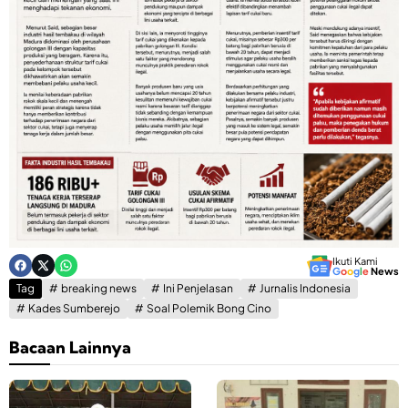
Ikuti Kami
G
o
o
g
l
e
News
Tag
breaking news
Ini Penjelasan
Jurnalis Indonesia
Kades Sumberejo
Soal Polemik Bong Cino
Bacaan Lainnya