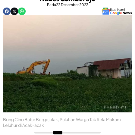
Pada
22 Desember 2023
Ikuti Kami
G
o
o
g
l
e
News
Bong Cino Batur Bergejolak, Puluhan Warga Tak Rela Makam
Leluhur di Acak-acak