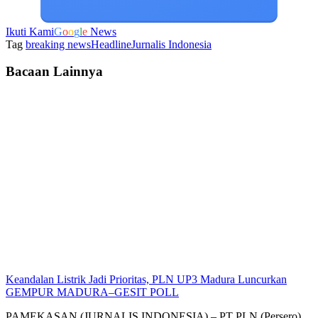
Ikuti Kami
G
o
o
g
l
e
News
Tag
breaking news
Headline
Jurnalis Indonesia
Bacaan Lainnya
Keandalan Listrik Jadi Prioritas, PLN UP3 Madura Luncurkan
GEMPUR MADURA–GESIT POLL
PAMEKASAN (JURNALIS INDONESIA) – PT PLN (Persero)