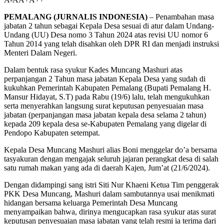
PEMALANG (JURNALIS INDONESIA)
– Penambahan masa
jabatan 2 tahun sebagai Kepala Desa sesuai di atur dalam Undang-
Undang (UU) Desa nomo 3 Tahun 2024 atas revisi UU nomor 6
Tahun 2014 yang telah disahkan oleh DPR RI dan menjadi instruksi
Menteri Dalam Negeri.
Dalam bentuk rasa syukur Kades Muncang Mashuri atas
perpanjangan 2 Tahun masa jabatan Kepala Desa yang sudah di
kukuhkan Pemerintah Kabupaten Pemalang (Bupati Pemalang H.
Mansur Hidayat, S.T) pada Rabu (19/6) lalu, telah mengukuhkan
serta menyerahkan langsung surat keputusan penyesuaian masa
jabatan (perpanjangan masa jabatan kepala desa selama 2 tahun)
kepada 209 kepala desa se-Kabupaten Pemalang yang digelar di
Pendopo Kabupaten setempat.
Kepala Desa Muncang Mashuri alias Boni menggelar do’a bersama
tasyakuran dengan mengajak seluruh jajaran perangkat desa di salah
satu rumah makan yang ada di daerah Kajen, Jum’at (21/6/2024).
Dengan didampingi sang istri Siti Nur Khaeni Ketua Tim penggerak
PKK Desa Muncang, Mashuri dalam sambutannya usai menikmati
hidangan bersama keluarga Pemerintah Desa Muncang
menyampaikan bahwa, dirinya mengucapkan rasa syukur atas surat
keputusan penyesuaian masa jabatan yang telah resmi ia terima dari