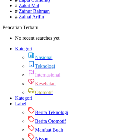
#
Zakat Mal
#
Zainur Rahman
#
Zainal Arifin
Pencarian Terbaru
No recent searches yet.
Kategori
Nasional
Teknologi
Internasional
Kesehatan
Otomotif
Kategori
Label
Berita Teknologi
Berita Otomotif
Manfaat Buah
Nissan