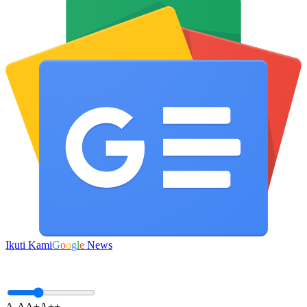
Ikuti Kami
G
o
o
g
l
e
News
A-
A
A+
A++