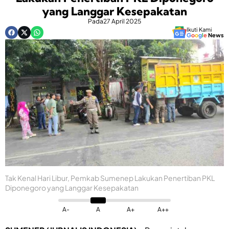
yang Langgar Kesepakatan
Pada
27 April 2025
Ikuti Kami
G
o
o
g
l
e
News
Tak Kenal Hari Libur, Pemkab Sumenep Lakukan Penertiban PKL
Diponegoro yang Langgar Kesepakatan
A-
A
A+
A++