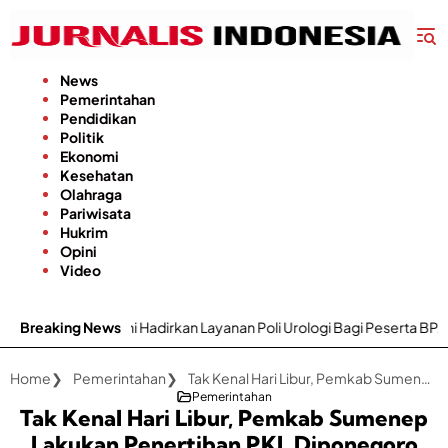
Langsung
ke
konten
News
Pemerintahan
Pendidikan
Politik
Ekonomi
Kesehatan
Olahraga
Pariwisata
Hukrim
Opini
Video
Hadirkan Layanan Poli Urologi Bagi Peserta BPJS Kesehatan
Breaking News
G
Home
Pemerintahan
Tak Kenal Hari Libur, Pemkab Sumenep Lakukan Penertiban PKL Diponegoro yang Langgar Kesepakatan
Pemerintahan
Tak Kenal Hari Libur, Pemkab Sumenep
Lakukan Penertiban PKL Diponegoro