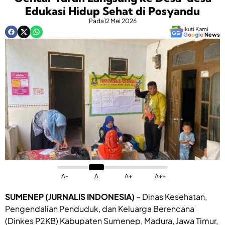
Edukasi Hidup Sehat di Posyandu
Pada
12 Mei 2026
Ikuti Kami
G
o
o
g
l
e
News
A-
A
A+
A++
SUMENEP (JURNALIS INDONESIA)
– Dinas Kesehatan,
Pengendalian Penduduk, dan Keluarga Berencana
(Dinkes P2KB) Kabupaten Sumenep, Madura, Jawa Timur,