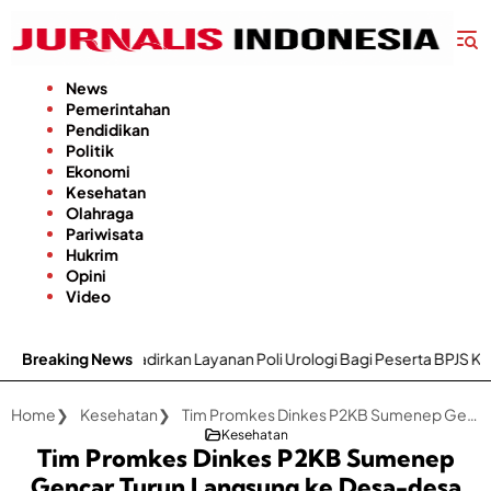
Langsung
ke
konten
News
Pemerintahan
Pendidikan
Politik
Ekonomi
Kesehatan
Olahraga
Pariwisata
Hukrim
Opini
Video
irkan Layanan Poli Urologi Bagi Peserta BPJS Kesehatan
Breaking News
Gapo
Home
Kesehatan
Tim Promkes Dinkes P2KB Sumenep Gencar Turun Langsung ke Desa-desa Edukasi Hidup Sehat di Posyandu
Kesehatan
Tim Promkes Dinkes P2KB Sumenep
Gencar Turun Langsung ke Desa-desa