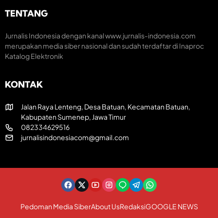
u
k
r
m
H
e
TENTANG
H
U
a
U
T
t
T
R
i
Jurnalis Indonesia dengan kanal www.jurnalis-indonesia.com
k
I
f
merupakan media siber nasional dan sudah terdaftar di Inaproc
e
k
Katalog Elektronik
-
e
8
-
1
8
KONTAK
R
1
I
Jalan Raya Lenteng, Desa Batuan, Kecamatan Batuan,
Kabupaten Sumenep, Jawa Timur
082334629516
jurnalisindonesiacom@gmail.com
Pedoman Media Siber
About Us
Redaksi
GOOGLE NEWS