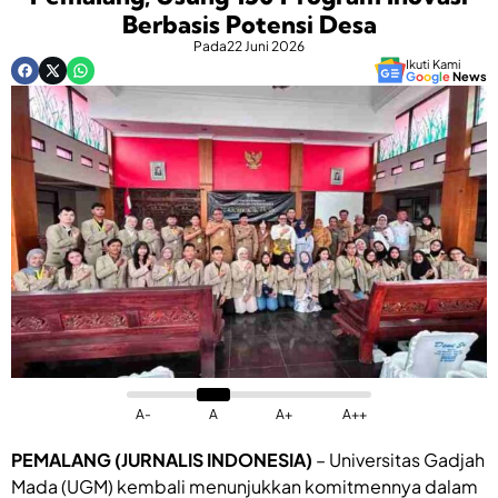
Berbasis Potensi Desa
Pada
22 Juni 2026
Ikuti Kami
G
o
o
g
l
e
News
A-
A
A+
A++
PEMALANG (JURNALIS INDONESIA)
– Universitas Gadjah
Mada (UGM) kembali menunjukkan komitmennya dalam