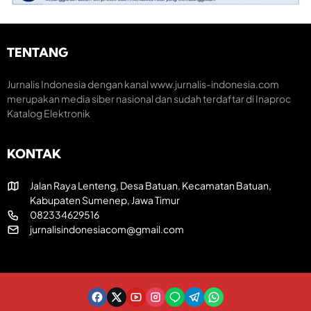
n
r
i
t
a
K
u
k
r
m
H
e
TENTANG
H
U
a
U
T
t
T
R
i
Jurnalis Indonesia dengan kanal www.jurnalis-indonesia.com
k
I
f
merupakan media siber nasional dan sudah terdaftar di Inaproc
e
k
Katalog Elektronik
-
e
8
-
1
8
KONTAK
R
1
I
Jalan Raya Lenteng, Desa Batuan, Kecamatan Batuan,
Kabupaten Sumenep, Jawa Timur
082334629516
jurnalisindonesiacom@gmail.com