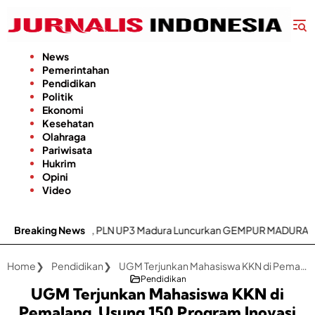
Langsung
ke
konten
News
Pemerintahan
Pendidikan
Politik
Ekonomi
Kesehatan
Olahraga
Pariwisata
Hukrim
Opini
Video
ioritas, PLN UP3 Madura Luncurkan GEMPUR MADURA–GESIT POLL
Breaking News
Home
Pendidikan
UGM Terjunkan Mahasiswa KKN di Pemalang, Usung 150 Program Inovasi Berbasis Potensi Desa
Pendidikan
UGM Terjunkan Mahasiswa KKN di
Pemalang, Usung 150 Program Inovasi