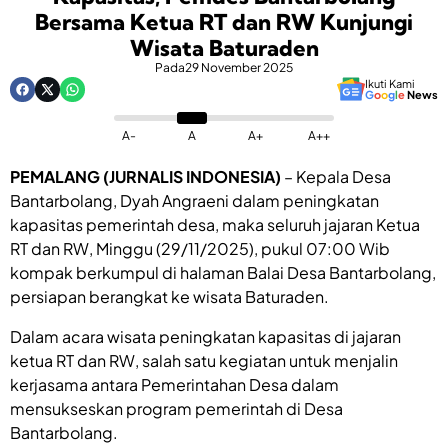
Bersama Ketua RT dan RW Kunjungi
Wisata Baturaden
Pada
29 November 2025
Ikuti Kami
G
o
o
g
l
e
News
A-
A
A+
A++
PEMALANG (JURNALIS INDONESIA)
– Kepala Desa
Bantarbolang, Dyah Angraeni dalam peningkatan
kapasitas pemerintah desa, maka seluruh jajaran Ketua
RT dan RW, Minggu (29/11/2025), pukul 07:00 Wib
kompak berkumpul di halaman Balai Desa Bantarbolang,
persiapan berangkat ke wisata Baturaden.
Dalam acara wisata peningkatan kapasitas di jajaran
ketua RT dan RW, salah satu kegiatan untuk menjalin
kerjasama antara Pemerintahan Desa dalam
mensukseskan program pemerintah di Desa
Bantarbolang.