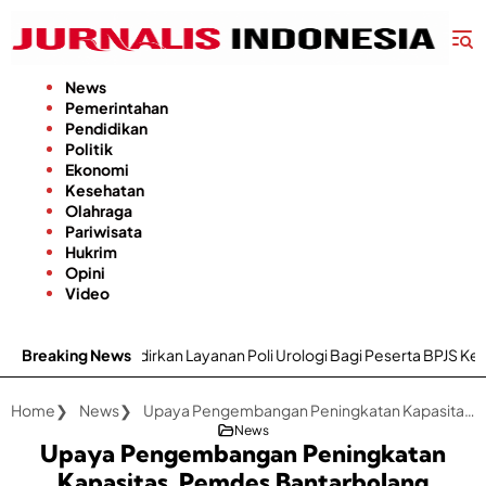
Langsung
ke
konten
News
Pemerintahan
Pendidikan
Politik
Ekonomi
Kesehatan
Olahraga
Pariwisata
Hukrim
Opini
Video
nep Kini Hadirkan Layanan Poli Urologi Bagi Peserta BPJS Kesehatan
Breaking News
Home
News
Upaya Pengembangan Peningkatan Kapasitas, Pemdes Bantarbolang Bersama Ketua RT dan RW Kunjungi Wisata Baturaden
News
Upaya Pengembangan Peningkatan
Kapasitas, Pemdes Bantarbolang