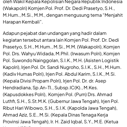
oleh Wakil Kepala Kepolisian Negara Republik Indonesia
(Wakapolri) Komjen Pol. Prof. Dr. Dedi Prasetyo, S.H.,
M.Hum., M.Si., M.M., dengan mengusung tema “Menjahit
Harapan Kembali”.
‎Adapun pejabat dan undangan yang hadir dalam
kegiatan tersebut antara lain Komjen Pol. Prof. Dr. Dedi
Prasetyo, S.H., M.Hum., M.Si., M.M. (Wakapolri), Komjen
Pol. Drs. Wahyu Widada, M.Phil. (Irwasum Polri), Komjen
Pol. Suwondo Nainggolan, S.I.K., M.H. (Asisten Logistik
Kapolri), Irjen Pol. Dr. Sandi Nugroho, S.I.K., S.H., M.Hum.
(Kadiv Humas Polri), Irjen Pol. Abdul Karim, S.I.K., M.Si.
(Kepala Divisi Propam Polri), Irjen Pol. Dr. dr. Asep
Hendradiana, Sp.An-TI., Subsp.IC(K)., M.Kes.
(Kapusdokkes Polri), Komjen Pol. (Purn) Drs. Ahmad
Luthfi, S.H., S.St.M.K. (Gubernur Jawa Tengah), Irjen Pol.
Ribut Hari Wibowo, S.H., S.I.K. (Kapolda Jawa Tengah),
Ahmad Aziz, S.E., M.Si. (Kepala Dinas Tenaga Kerja
Provinsi Jawa Tengah), Ir. H. Zaid Iqbal, S.Y., M.E. (Ketua