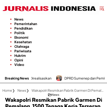
Langsung
ke
konten
News
Pemerintahan
Pendidikan
Politik
Ekonomi
Kesehatan
Olahraga
Pariwisata
Hukrim
Opini
Video
alisasikan
Breaking News
DPRD Sumenep dan Pemkab Sepakati Perubaha
Home
News
Wakapolri Resmikan Pabrik Garmen Di Pemalang, 1500 Tenaga Kerja Terserap ‎
News
Wakapolri Resmikan Pabrik Garmen Di
Pemalang, 1500 Tenaga Kerja Terserap ‎