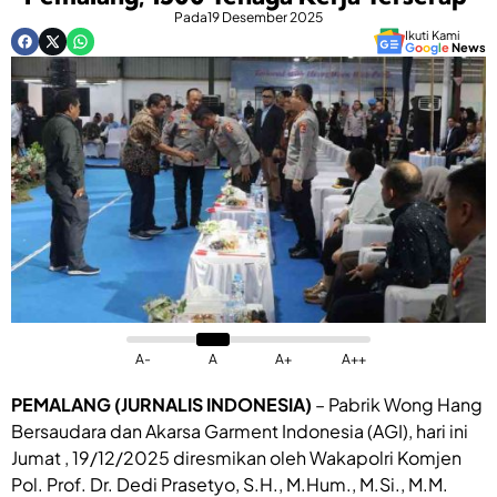
Pada
19 Desember 2025
Ikuti Kami
G
o
o
g
l
e
News
A-
A
A+
A++
PEMALANG (JURNALIS INDONESIA)
– Pabrik Wong Hang
Bersaudara dan Akarsa Garment Indonesia (AGI), hari ini
Jumat , 19/12/2025 diresmikan oleh Wakapolri Komjen
Pol. Prof. Dr. Dedi Prasetyo, S.H., M.Hum., M.Si., M.M.